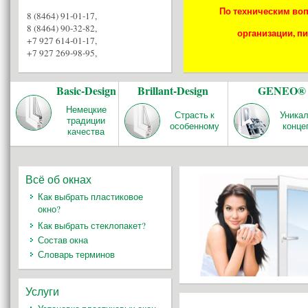
По техническим воп
8 (8464) 91-01-17
,
8 (8464) 90-32-82
,
организации, пи
+7 927 614-01-17
,
+7 927 269-98-95
,
Basic-Design
Brillant-Design
GENEO®
Немецкие
Страсть к
Уника
традиции
особенному
конце
качества
Всё об окнах
Как выбрать пластиковое
окно?
Как выбрать стеклопакет?
Состав окна
Словарь терминов
Услуги