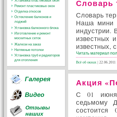
Словарь 
Установка пластиковых окон
Ремонт пластиковых окон
Отделка откосов
Словарь тер
Остекление балконов и
Наша мини 
лоджий
Установка балконного блока
индустрии. 
Изготовление и ремонт
известных и
москитных сеток
Жалюзи на заказ
известных, с
Натяжные потолки
Читать материал пол
Установка труб и радиаторов
для отопления
Всё об окнах
| 22.06.2011 
Галерея
Акция «П
С 01 июня
Видео
седьмому Д
Отзывы
состоится 
наших