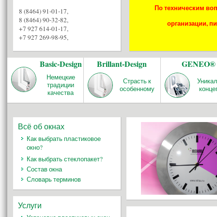
По техническим воп
8 (8464) 91-01-17
,
8 (8464) 90-32-82
,
организации, пи
+7 927 614-01-17
,
+7 927 269-98-95
,
Basic-Design
Brillant-Design
GENEO®
Немецкие
Страсть к
Уника
традиции
особенному
конце
качества
Всё об окнах
Как выбрать пластиковое
окно?
Как выбрать стеклопакет?
Состав окна
Словарь терминов
Услуги