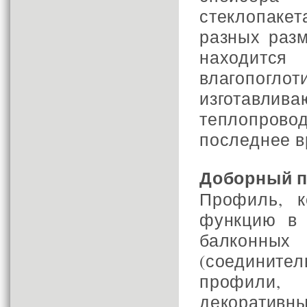
стеклопакет
разных раз
находит
влагопогло
изготавлив
теплопрово
последнее в
Доборный 
Профиль, к
функцию в 
балконн
(соедините
профили,
декоративн