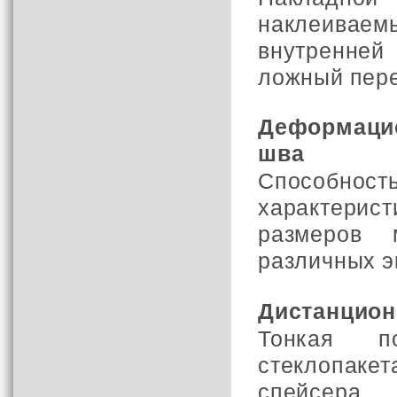
наклеивае
внутренней
ложный пере
Деформаци
шва
Способность
характери
размеров 
различных э
Дистанцион
Тонкая п
стеклопакет
спейсера 