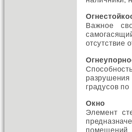
Огнестойко
Важное св
самогасящи
отсутствие о
Огнеупорно
Способнос
разрушения
градусов по
Окно
Элемент ст
предназна
помещений