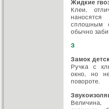
Жидкие гво
Клеи, отл
наносятся
сплошным с
обычно заби
З
Замок детс
Ручка с кл
окно, но н
повороте.
Звукоизоляц
Величина,