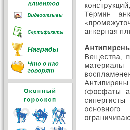
клиентов
конструкци
Термин ан
Видеоотзывы
«промежут
анкерная пл
Сертификаты
Антипирен
Награды
Вещества, 
Что о нас
материалы
говорят
воспламене
Антипирен
(фосфаты а
Оконный
сипергисты
гороскоп
основного
ограничиваю