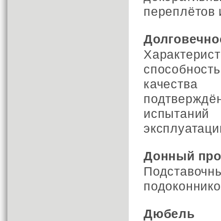
переплётов и
Долговечно
Характери
способнос
качества
подтвержд
испытаний
эксплуатаци
Донный пр
Подставоч
подоконнико
Дюбель