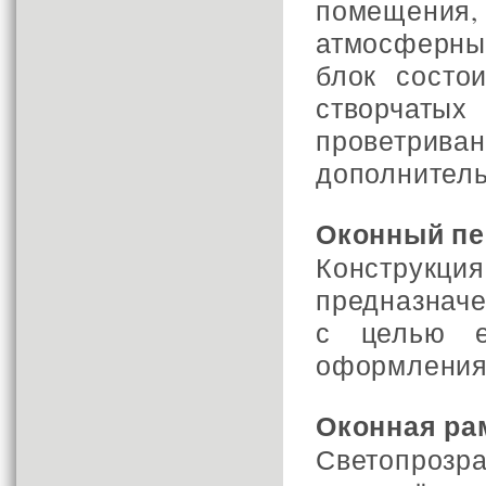
помещения
атмосферны
блок состо
створчаты
проветри
дополнитель
Оконный пе
Конструкци
предназнач
с целью е
оформления
Оконная ра
Светопроз