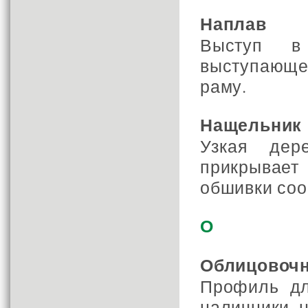
Наплав
Выступ в
выступающе
раму.
Нащельник
Узкая дер
прикрывает
обшивки соо
О
Облицовоч
Профиль дл
наличники, н