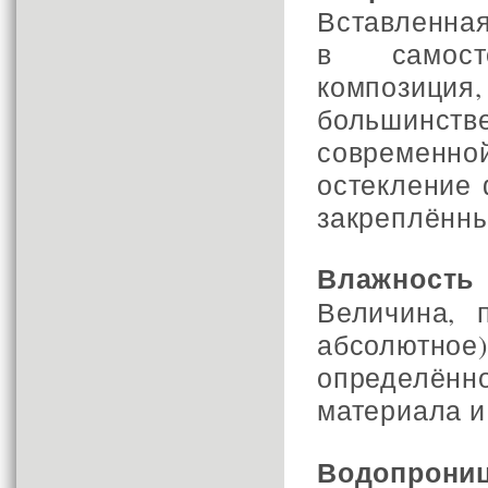
Вставленная
в самост
композиц
большинств
современно
остекление
закреплённы
Влажность
Величина, 
абсолютное
определён
материала и
Водопрони