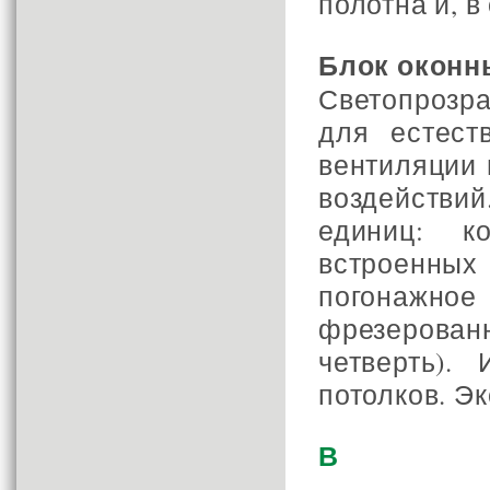
полотна и, в
Блок оконн
Светопрозр
для естест
вентиляции
воздействий
единиц: к
встроенных
погонажн
фрезерованн
четверть).
потолков. Э
В