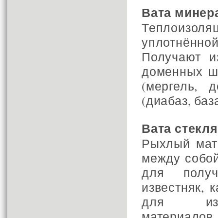
Вата минер
Теплоизол
уплотнённ
Получают и
доменных ш
(мергель, 
(диабаз, баз
Вата стекл
Рыхлый мат
между собой
для получ
известняк, 
для изго
материалов.