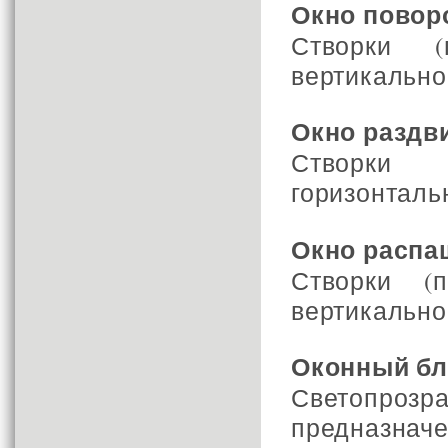
Окно повор
Створки (
вертикально
Окно раздв
Створки
горизонталь
Окно распа
Створки (
вертикально
Оконный бл
Светопро
предназнач