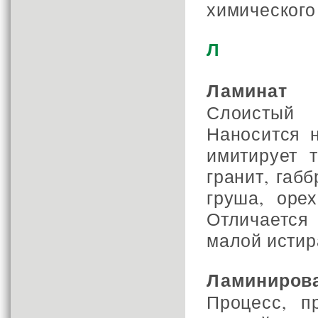
химического
Л
Ламинат
Слоистый 
Наносится 
имитирует 
гранит, габб
груша, оре
Отличается
малой истир
Ламиниров
Процесс, п