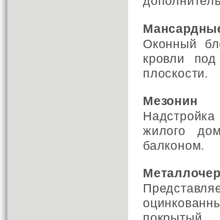
дополнитель
Мансардные
Оконный бл
кровли под
плоскости.
Мезонин
Надстройк
жилого до
балконом.
Металлоче
Представ
оцинкованн
покрыты