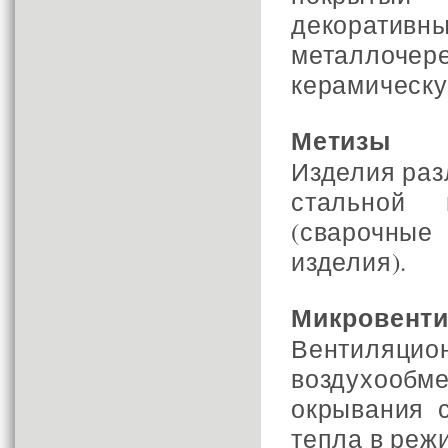
декорат
металлоче
керамическу
Метизы
Изделия раз
стальной 
(сварочные
изделия).
Микровент
Вентиляцио
воздухооб
окрывания 
тепла в реж