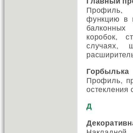
Главный п
Профиль, 
функцию в 
балконных
коробок, с
случаях, 
расширител
Горбылька
Профиль, п
остекления 
Д
Декоративн
Накладн