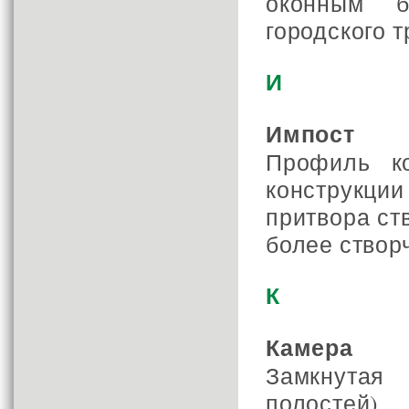
оконным б
городского т
И
Импост
Профиль к
конструкц
притвора ств
более створ
К
Камера
Замкнутая
полостей