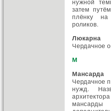
нужной тем
затем путё
плёнку н
роликов.
Люкарна
Чердачное о
М
Мансарда
Чердачное 
нужд. Наз
архитектора
мансарды