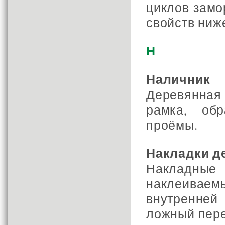
циклов замо
свойств ниж
Н
Наличник
Деревянна
рамка, об
проёмы.
Накладки д
Накладн
наклеивае
внутренней
ложный пере