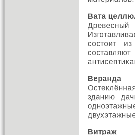
Вата целлю
Древесн
Изготавлив
состоит из
составляю
антисептика
Веранда
Остеклённ
зданию дач
одноэтаж
двухэтажные
Витраж