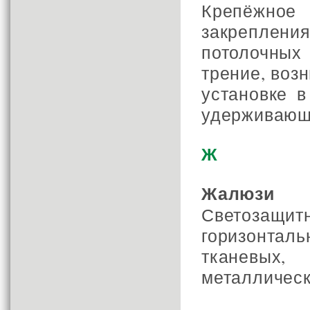
Крепёжно
закреплени
потолочных
трение, воз
установке 
удерживающ
Ж
Жалюзи
Светозащ
горизонтал
тканевых,
металлическ