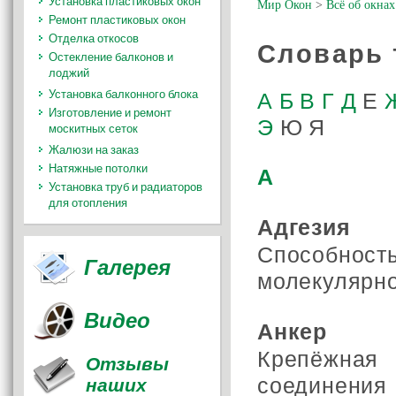
Установка пластиковых окон
Мир Окон
>
Всё об окнах
Ремонт пластиковых окон
Отделка откосов
Словарь 
Остекление балконов и
лоджий
А
Б
В
Г
Д
Е
Установка балконного блока
Изготовление и ремонт
Э
Ю Я
москитных сеток
Жалюзи на заказ
Натяжные потолки
А
Установка труб и радиаторов
для отопления
Адгезия
Способность
Галерея
молекулярно
Видео
Анкер
Крепёжная
Отзывы
соединения
наших