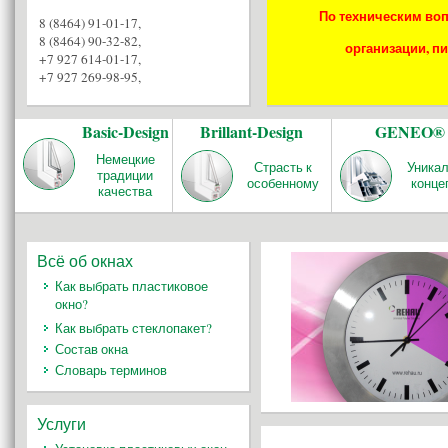
По техническим воп
8 (8464) 91-01-17
,
8 (8464) 90-32-82
,
организации, пи
+7 927 614-01-17
,
+7 927 269-98-95
,
Basic-Design
Brillant-Design
GENEO®
Немецкие
Страсть к
Уника
традиции
особенному
конце
качества
Всё об окнах
Как выбрать пластиковое
окно?
Как выбрать стеклопакет?
Состав окна
Словарь терминов
Услуги