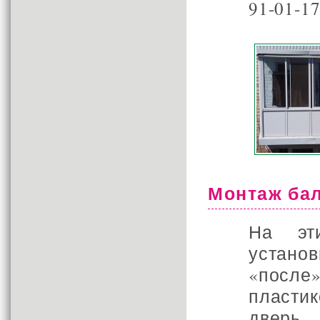
91-01-17
Монтаж бал
На эт
устано
«после
пластик
дверь 