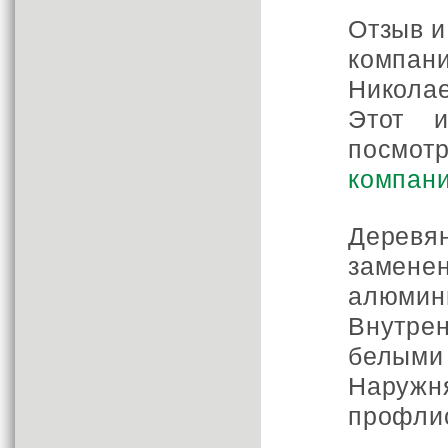
Отзыв и
компа
Николае
Этот 
посмо
компан
Деревя
замене
алюмин
Внутр
белыми
Наруж
профли