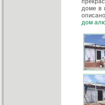
прекра
доме в 
описано
дом ал