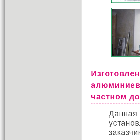
Изготовл
алюминие
частном д
Данная
устано
заказч