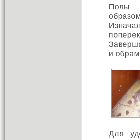
Полы 
образом
Изнача
попере
Заверш
и обрам
Для уд