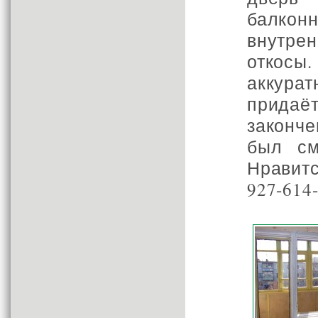
балко
внутре
откос
аккурат
прида
законч
был см
Нравитс
927-614-