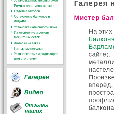
Галерея 
Установка пластиковых окон
Ремонт пластиковых окон
Отделка откосов
Мистер ба
Остекление балконов и
лоджий
Установка балконного блока
На этих
Изготовление и ремонт
Балкон
москитных сеток
Жалюзи на заказ
Варлам
Натяжные потолки
сайте
Установка труб и радиаторов
для отопления
металл
настел
Галерея
Произв
вперё
Видео
простр
профли
Отзывы
балкон
наших