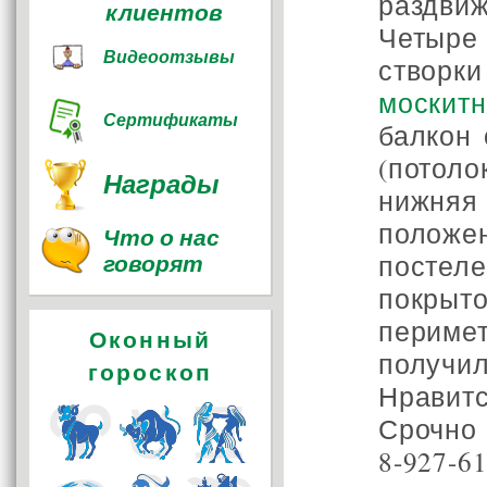
раздв
клиентов
Четыре 
Видеоотзывы
створк
москит
Сертификаты
балкон
(потол
Награды
нижня
положе
Что о нас
говорят
постел
покры
перимет
Оконный
получ
гороскоп
Нравит
Срочно 
8-927-6