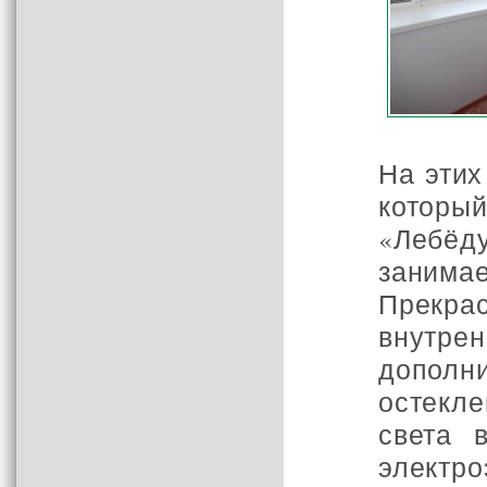
На этих
которы
«Лебёду
занима
Прекра
внутре
допол
остекл
света 
электро