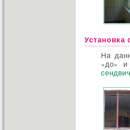
Установка 
На дан
«до» и
сендвич