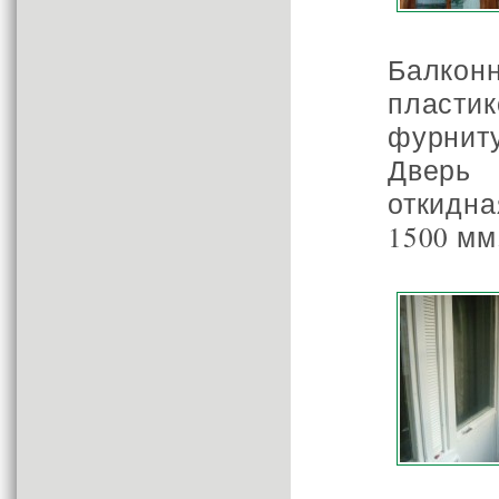
Балко
пласти
фурниту
Дверь 
откидн
1500 мм