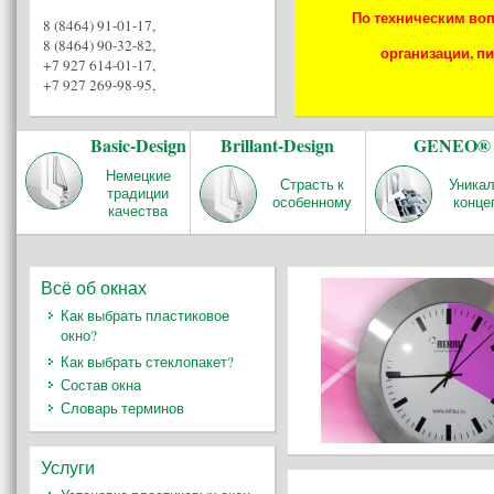
По техническим воп
8 (8464) 91-01-17
,
8 (8464) 90-32-82
,
организации, пи
+7 927 614-01-17
,
+7 927 269-98-95
,
Basic-Design
Brillant-Design
GENEO®
Немецкие
Страсть к
Уника
традиции
особенному
конце
качества
Всё об окнах
Как выбрать пластиковое
окно?
Как выбрать стеклопакет?
Состав окна
Словарь терминов
Услуги