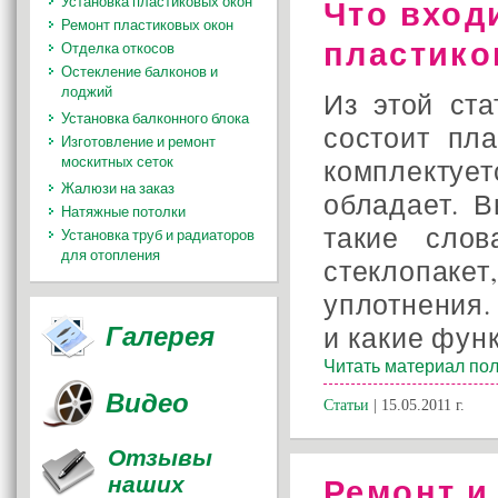
Что вход
Установка пластиковых окон
Ремонт пластиковых окон
пластико
Отделка откосов
Остекление балконов и
лоджий
Из этой ста
Установка балконного блока
состоит пла
Изготовление и ремонт
москитных сеток
комплектуе
Жалюзи на заказ
обладает. В
Натяжные потолки
такие слов
Установка труб и радиаторов
для отопления
стеклоп
уплотнения.
Галерея
и какие фун
Читать материал пол
Видео
Статьи
| 15.05.2011 г.
Отзывы
наших
Ремонт и