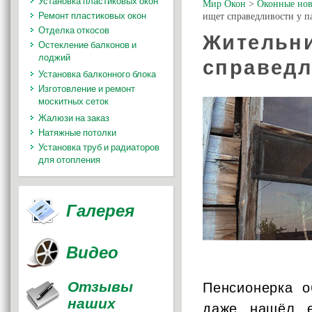
Установка пластиковых окон
Мир Окон
>
Оконные нов
Ремонт пластиковых окон
ищет справедливости у п
Отделка откосов
Жительни
Остекление балконов и
лоджий
справедл
Установка балконного блока
Изготовление и ремонт
москитных сеток
Жалюзи на заказ
Натяжные потолки
Установка труб и радиаторов
для отопления
Галерея
Видео
Отзывы
Пенсионерка о
наших
даже нашёл е