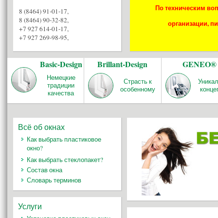
По техническим воп
8 (8464) 91-01-17
,
8 (8464) 90-32-82
,
организации, пи
+7 927 614-01-17
,
+7 927 269-98-95
,
Basic-Design
Brillant-Design
GENEO®
Немецкие
Страсть к
Уника
традиции
особенному
конце
качества
Всё об окнах
Как выбрать пластиковое
окно?
Как выбрать стеклопакет?
Состав окна
Словарь терминов
Услуги