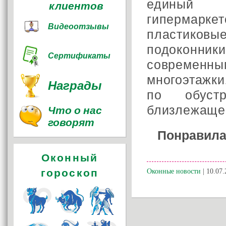
единый 
клиентов
гипермар
Видеоотзывы
пластико
подоконни
Сертификаты
современн
многоэтажки
Награды
по обуст
близлежащей
Что о нас
говорят
Понравила
Оконный
гороскоп
Оконные новости
| 10.07.