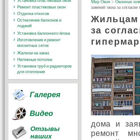
Установка пластиковых окон
Мир Окон
>
Оконные нов
Ремонт пластиковых окон
заменят окна за согласие
Отделка откосов
Жильцам 
Остекление балконов и
лоджий
за согла
Установка балконного блока
гипермар
Изготовление и ремонт
москитных сеток
Жалюзи на заказ
Натяжные потолки
Установка труб и радиаторов
для отопления
Галерея
Видео
дома и зая
Отзывы
ремонт мн
наших