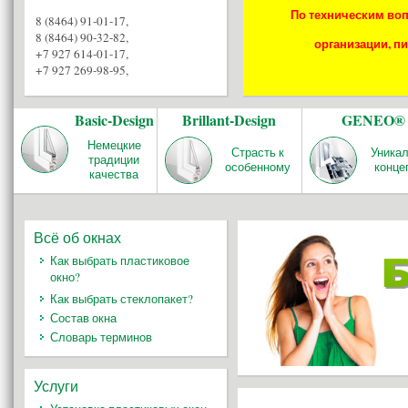
По техническим воп
8 (8464) 91-01-17
,
8 (8464) 90-32-82
,
организации, пи
+7 927 614-01-17
,
+7 927 269-98-95
,
Basic-Design
Brillant-Design
GENEO®
Немецкие
Страсть к
Уника
традиции
особенному
конце
качества
Всё об окнах
Как выбрать пластиковое
окно?
Как выбрать стеклопакет?
Состав окна
Словарь терминов
Услуги