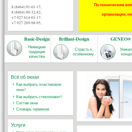
По техническим воп
8 (8464) 91-01-17
,
8 (8464) 90-32-82
,
организации, пи
+7 927 614-01-17
,
+7 927 269-98-95
,
Basic-Design
Brillant-Design
GENEO®
Немецкие
Страсть к
Уника
традиции
особенному
конце
качества
Всё об окнах
Как выбрать пластиковое
окно?
Как выбрать стеклопакет?
Состав окна
Словарь терминов
Услуги