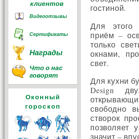
клиентов
гостиной.
Видеоотзывы
Для этого 
приём – ос
Сертификаты
только све
Награды
окнами, пр
свет.
Что о нас
говорят
Для кухни б
Design дв
Оконный
открывающи
гороскоп
свободно в
створок пр
позволяет 
значит – вп