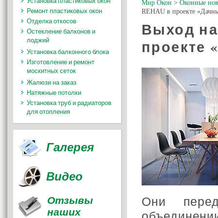
Установка пластиковых окон
Мир Окон
>
Оконные нов
Ремонт пластиковых окон
REHAU в проекте «Дачны
Отделка откосов
Выход на
Остекление балконов и
лоджий
проекте 
Установка балконного блока
Изготовление и ремонт
москитных сеток
Жалюзи на заказ
Натяжные потолки
Установка труб и радиаторов
для отопления
Галерея
Видео
Отзывы
Они пере
наших
объединении