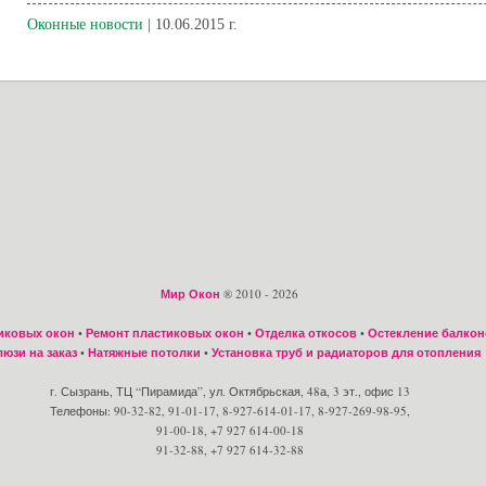
Оконные новости
| 10.06.2015 г.
Мир Окон
® 2010 - 2026
иковых окон
•
Ремонт пластиковых окон
•
Отделка откосов
•
Остекление балкон
юзи на заказ
•
Натяжные потолки
•
Установка труб и радиаторов для отопления
г. Сызрань, ТЦ “Пирамида”, ул. Октябрьская, 48а, 3 эт., офис 13
Телефоны: 90-32-82, 91-01-17, 8-927-614-01-17, 8-927-269-98-95,
91-00-18, +7 927 614-00-18
91-32-88, +7 927 614-32-88