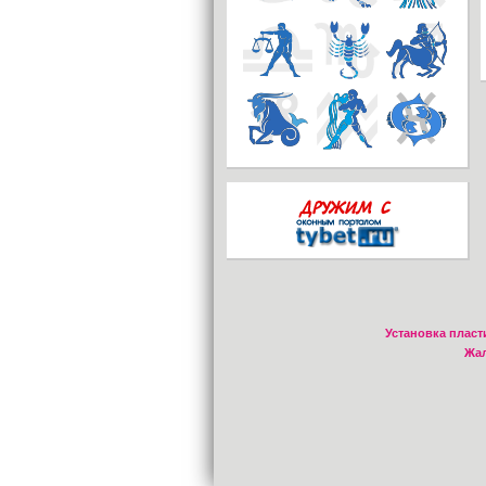
Установка пласт
Жал