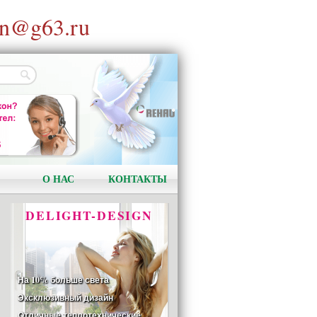
n@g63.ru
АКЦИЯ!
Установи окно и получи
в подарок подарочный
сертификат на сумму
1000 рублей!
О НАС
КОНТАКТЫ
DELIGHT-DESIGN
На 10% больше света
Эксклюзивный дизайн
Отличные теплотехнические