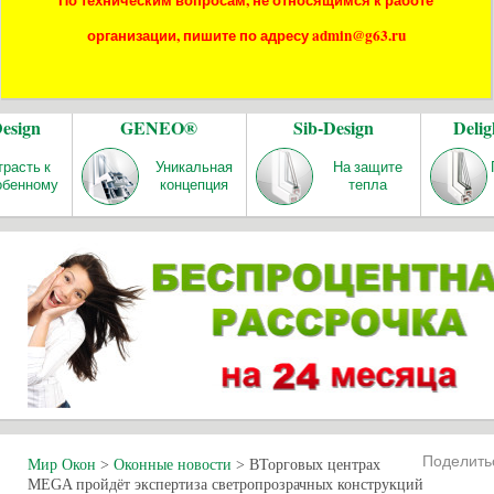
По техническим вопросам, не относящимся к работе
организации, пишите по адресу admin@g63.ru
Design
GENEO®
Sib-Design
Delig
трасть к
Уникальная
На защите
обенному
концепция
тепла
Поделит
Мир Окон
>
Оконные новости
>
ВТорговых центрах
MEGA пройдёт экспертиза светропрозрачных конструкций