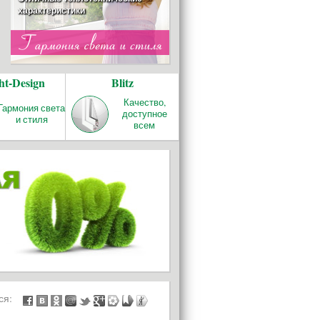
характеристики
ОТОПЛЕНИЕ
ht-Design
Blitz
REHAU RAUTITAN
Качество и надёжность!
Качество,
Гармония света
доступное
и стиля
всем
БАЛКОНЫ И
ЛОДЖИИ
ься: