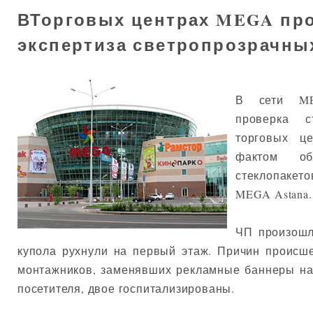
ВТорговых центрах MEGA пр
экспертиза светропрозрачны
В сети ME
проверка с
торговых ц
фактом об
стеклопакет
MEGA Astana.
ЧП произошл
купола рухнули на первый этаж. Причин происш
монтажников, заменявших рекламные баннеры на
посетителя, двое госпитализированы.