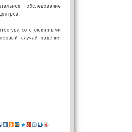
альное обследование
центров.
итектура со стеклянными
 первый случай падения
АКЦИЯ!
Установи окно и получи
в подарок подарочный
сертификат на сумму
1000 рублей!