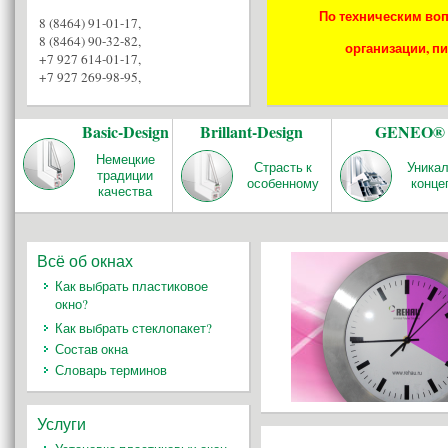
По техническим воп
8 (8464) 91-01-17
,
8 (8464) 90-32-82
,
организации, пи
+7 927 614-01-17
,
+7 927 269-98-95
,
Basic-Design
Brillant-Design
GENEO®
Немецкие
Страсть к
Уника
традиции
особенному
конце
качества
Всё об окнах
Как выбрать пластиковое
окно?
Как выбрать стеклопакет?
Состав окна
Словарь терминов
Услуги