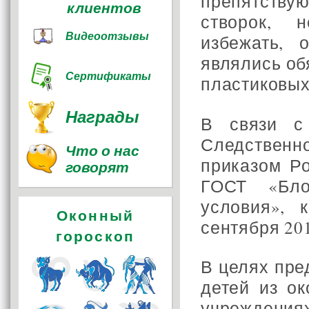
препятст
клиентов
створок, 
Видеоотзывы
избежать, 
являлись об
Сертификаты
пластиковых
Награды
В связи с
Следственн
Что о нас
приказом Р
говорят
ГОСТ «Бло
условия», 
Оконный
сентября 20
гороскоп
В целях пр
детей из о
учреждени