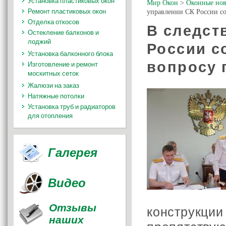
Установка пластиковых окон
Мир Окон
>
Оконные нов
Ремонт пластиковых окон
управлении СК России со
Отделка откосов
В следст
Остекление балконов и
лоджий
России с
Установка балконного блока
вопросу 
Изготовление и ремонт
москитных сеток
Жалюзи на заказ
Натяжные потолки
Установка труб и радиаторов
для отопления
Галерея
Видео
Отзывы
конструкц
наших