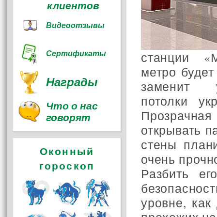
клиентов
Видеоотзывы
Сертификаты
станции «М
метро будет
Награды
заменит у
потолки ук
Что о нас
Прозрачная
говорят
открывать п
стены план
Оконный
очень прочн
гороскоп
Разбить ег
безопасно
уровне, как