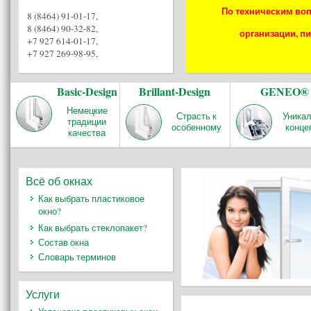
По техническим воп
8 (8464) 91-01-17
,
8 (8464) 90-32-82
,
организации, пи
+7 927 614-01-17
,
+7 927 269-98-95
,
Basic-Design
Brillant-Design
GENEO®
Немецкие
Страсть к
Уника
традиции
особенному
конце
качества
Всё об окнах
Как выбрать пластиковое
окно?
Как выбрать стеклопакет?
Состав окна
Словарь терминов
Услуги