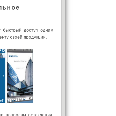
льное
т быстрый доступ одним
енту своей продукции.
АКЦИЯ!
Установи окно и получи
в подарок подарочный
сертификат на сумму
1000 рублей!
о вопросам остекления,