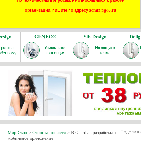
По техническим вопросам, не относящимся к работе
организации, пишите по адресу admin@g63.ru
Design
GENEO®
Sib-Design
Delig
трасть к
Уникальная
На защите
обенному
концепция
тепла
Поделит
Мир Окон
>
Оконные новости
>
В Guardian разработали
мобильное приложение