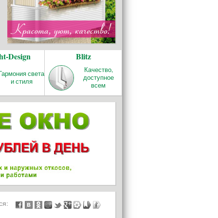
ht-Design
Blitz
Качество,
Гармония света
доступное
и стиля
всем
ься: