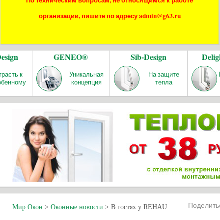
По техническим вопросам, не относящимся к работе
организации, пишите по адресу admin@g63.ru
Design
GENEO®
Sib-Design
Delig
трасть к
Уникальная
На защите
обенному
концепция
тепла
Поделит
Мир Окон
>
Оконные новости
>
В гостях у REHAU