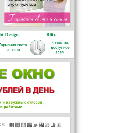
характеристики
ОТОПЛЕНИЕ
ht-Design
Blitz
REHAU RAUTITAN
Качество и надёжность!
Качество,
Гармония света
доступное
и стиля
всем
БАЛКОНЫ И
ЛОДЖИИ
ься: