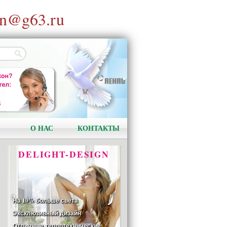
n@g63.ru
АКЦИЯ!
Установи окно и получи
в подарок подарочный
сертификат на сумму
1000 рублей!
О НАС
КОНТАКТЫ
DELIGHT-DESIGN
На 10% больше света
Эксклюзивный дизайн
Отличные теплотехнические