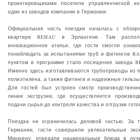
проектировщиками посетили управленческой к
один из заводов компании в Германии.
Официальная часть поездки началась с обзор
квартире REHAU в Эрлангене. Там распол
инновационное ателье, где гости смогли ознак
понаблюдать за испытаниями труб и фитингов R
пунктом в программе стало посещение завода R
Именно здесь изготавливаются трубопроводы из 
полиэтилена, а также фитинги и надвижные гильз
Для гостей был устроен смотр производствен
линии экструзии, где осуществляется производ
подачи сырья до контроля качества и отгрузки гот
Поездка не ограничилась деловой частью. За 
Германии, гости совершили увлекательные эк
Мюнхену, отведали национальные блюда в луч