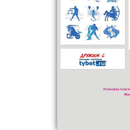
Установка пласт
Жал