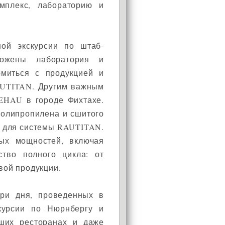
омплекс, лабораторию и
ной экскурсии по штаб-
ожены лаборатория и
омиться с продукцией и
AUTITAN. Другим важным
EHAU в городе Фихтахе.
АКЦИЯ!
полипропилена и сшитого
Установи окно и получи
ы для системы RAUTITAN.
в подарок подарочный
ных мощностей, включая
сертификат на сумму
ство полного цикла: от
1000 рублей!
овой продукции.
три дня, проведенных в
скурсии по Нюрнбергу и
ших ресторанах и даже