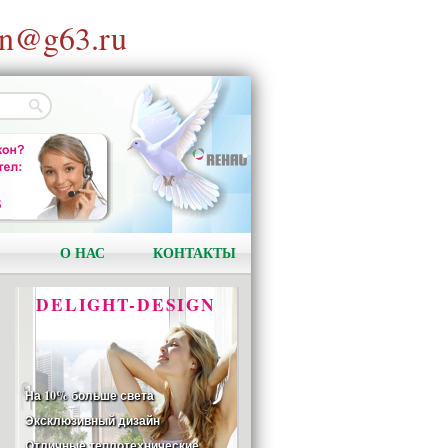
n@g63.ru
АКЦИЯ!
Установи окно и получи
в подарок подарочный
сертификат на сумму
1000 рублей!
О НАС
КОНТАКТЫ
DELIGHT-DESIGN
На 10% больше света
Эксклюзивный дизайн
Отличные теплотехнические