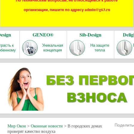
По техническим вопросам, не относящимся к работе
организации, пишите по адресу admin@g63.ru
Design
GENEO®
Sib-Design
Delig
трасть к
Уникальная
На защите
обенному
концепция
тепла
Поделит
Мир Окон
>
Оконные новости
>
В городских домах
проверят качество воздуха