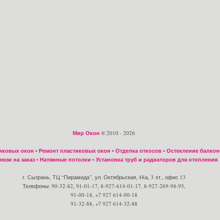
Мир Окон
® 2010 - 2026
иковых окон
•
Ремонт пластиковых окон
•
Отделка откосов
•
Остекление балкон
юзи на заказ
•
Натяжные потолки
•
Установка труб и радиаторов для отопления
г. Сызрань, ТЦ “Пирамида”, ул. Октябрьская, 48а, 3 эт., офис 13
Телефоны: 90-32-82, 91-01-17, 8-927-614-01-17, 8-927-269-98-95,
91-00-18, +7 927 614-00-18
91-32-88, +7 927 614-32-88