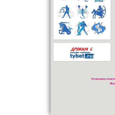
Установка пласт
Жал