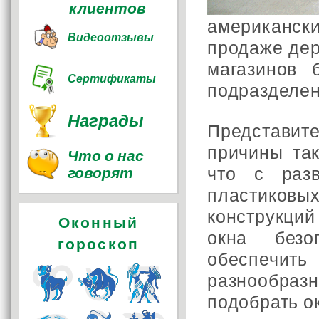
клиентов
американск
Видеоотзывы
продаже дер
магазинов 
Сертификаты
подразделен
Награды
Представит
причины так
Что о нас
что с разв
говорят
пластиков
конструкци
Оконный
окна безо
гороскоп
обеспечить
разнообра
подобрать о