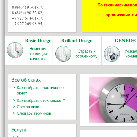
По техническим воп
8 (8464) 91-01-17
,
8 (8464) 90-32-82
,
организации, пи
+7 927 614-01-17
,
+7 927 269-98-95
,
Basic-Design
Brillant-Design
GENEO®
Немецкие
Страсть к
Уника
традиции
особенному
конце
качества
Всё об окнах
Как выбрать пластиковое
окно?
Как выбрать стеклопакет?
Состав окна
Словарь терминов
Услуги