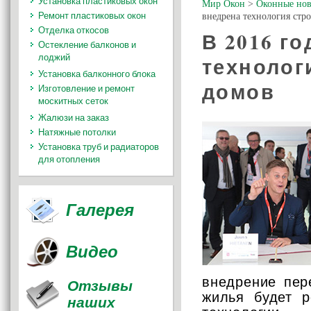
Установка пластиковых окон
Мир Окон
>
Оконные нов
Ремонт пластиковых окон
внедрена технология стр
Отделка откосов
В 2016 г
Остекление балконов и
лоджий
технолог
Установка балконного блока
домов
Изготовление и ремонт
москитных сеток
Жалюзи на заказ
Натяжные потолки
Установка труб и радиаторов
для отопления
Галерея
Видео
внедрение пер
Отзывы
жилья будет р
наших