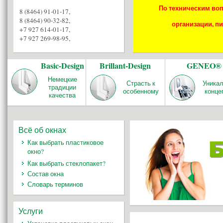
По техническим воп
8 (8464) 91-01-17
,
8 (8464) 90-32-82
,
организации, пи
+7 927 614-01-17
,
+7 927 269-98-95
,
Basic-Design
Brillant-Design
GENEO®
Немецкие
Страсть к
Уника
традиции
особенному
конце
качества
Всё об окнах
Как выбрать пластиковое
окно?
Как выбрать стеклопакет?
Состав окна
Словарь терминов
Услуги