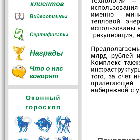
технологии –
клиентов
использовани
именно мини
Видеоотзывы
тепловой эне
использованы 
Сертификаты
рекуперация, е
Предполагаемы
Награды
млрд рублей и
Комплекс такж
Что о нас
инфраструктур
говорят
того, за счет 
прилегающей
набережной с у
Оконный
гороскоп