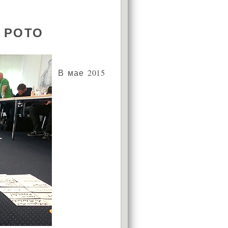
в
е РОТО
В мае 2015