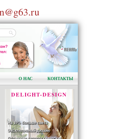
n@g63.ru
АКЦИЯ!
Установи окно и получи
в подарок подарочный
сертификат на сумму
1000 рублей!
О НАС
КОНТАКТЫ
DELIGHT-DESIGN
На 10% больше света
Эксклюзивный дизайн
Отличные теплотехнические