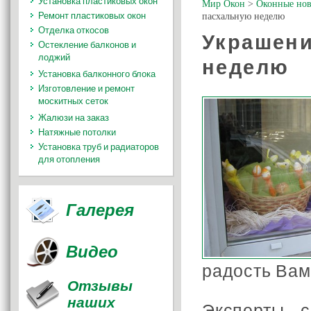
Установка пластиковых окон
Мир Окон
>
Оконные нов
Ремонт пластиковых окон
пасхальную неделю
Отделка откосов
Украшени
Остекление балконов и
лоджий
неделю
Установка балконного блока
Изготовление и ремонт
москитных сеток
Жалюзи на заказ
Натяжные потолки
Установка труб и радиаторов
для отопления
Галерея
Видео
радость Вам
Отзывы
наших
Эксперты с