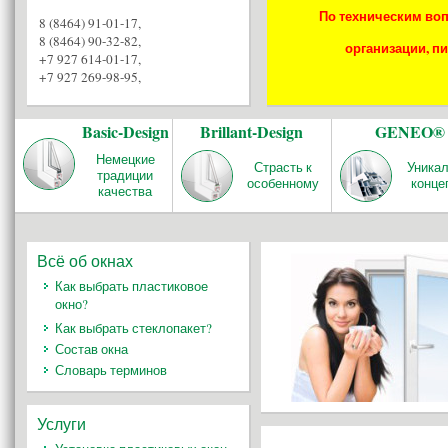
По техническим воп
8 (8464) 91-01-17
,
8 (8464) 90-32-82
,
организации, пи
+7 927 614-01-17
,
+7 927 269-98-95
,
Basic-Design
Brillant-Design
GENEO®
Немецкие
Страсть к
Уника
традиции
особенному
конце
качества
Всё об окнах
Как выбрать пластиковое
окно?
Как выбрать стеклопакет?
Состав окна
Словарь терминов
Услуги