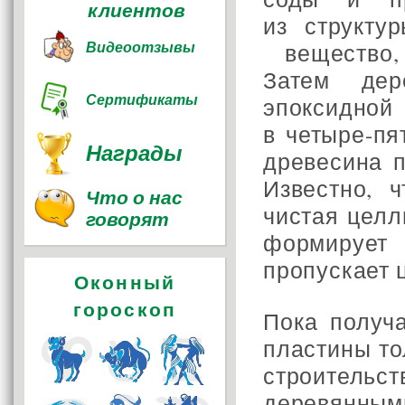
клиентов
из структу
Видеоотзывы
вещество, 
Затем дер
Сертификаты
эпоксидной
в четыре-пя
Награды
древесина п
Известно, 
Что о нас
чистая целл
говорят
формирует
пропускает ц
Оконный
гороскоп
Пока получ
пластины то
строител
деревянным