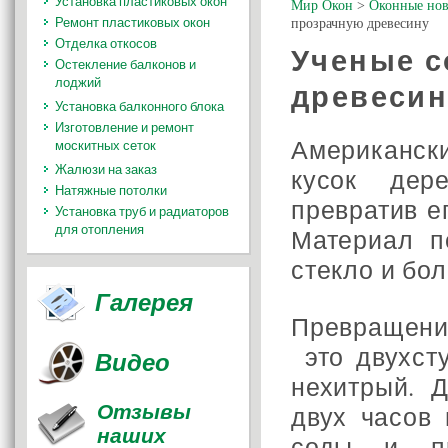
Установка пластиковых окон
Мир Окон
>
Оконные нов
Ремонт пластиковых окон
прозрачную древесину
Отделка откосов
Ученые с
Остекление балконов и
лоджий
древесин
Установка балконного блока
Изготовление и ремонт
Американск
москитных сеток
Жалюзи на заказ
кусок дер
Натяжные потолки
превратив е
Установка труб и радиаторов
для отопления
Материал п
стекло и бол
Галерея
Превращени
это двухст
Видео
нехитрый. 
Отзывы
двух часов
наших
соды и пр