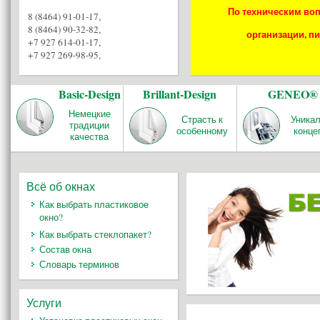
По техническим воп
8 (8464) 91-01-17
,
8 (8464) 90-32-82
,
организации, пи
+7 927 614-01-17
,
+7 927 269-98-95
,
Basic-Design
Brillant-Design
GENEO®
Немецкие
Страсть к
Уника
традиции
особенному
конце
качества
Всё об окнах
Как выбрать пластиковое
окно?
Как выбрать стеклопакет?
Состав окна
Словарь терминов
Услуги