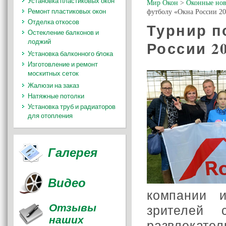
Установка пластиковых окон
Мир Окон
>
Оконные нов
Ремонт пластиковых окон
футболу «Окна России 2
Отделка откосов
Турнир п
Остекление балконов и
лоджий
России 2
Установка балконного блока
Изготовление и ремонт
москитных сеток
Жалюзи на заказ
Натяжные потолки
Установка труб и радиаторов
для отопления
Галерея
Видео
компании 
Отзывы
зрителей 
наших
развлекат