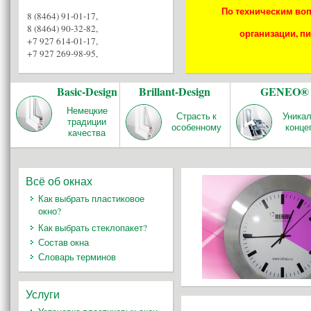
По техническим воп
8 (8464) 91-01-17
,
8 (8464) 90-32-82
,
организации, пи
+7 927 614-01-17
,
+7 927 269-98-95
,
Basic-Design
Brillant-Design
GENEO®
Немецкие
Страсть к
Уника
традиции
особенному
конце
качества
Всё об окнах
Как выбрать пластиковое
окно?
Как выбрать стеклопакет?
Состав окна
Словарь терминов
Услуги