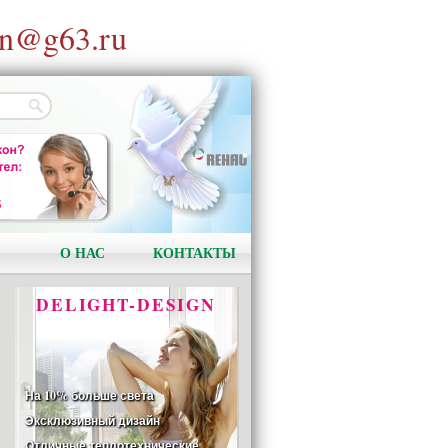
n@g63.ru
АКЦИЯ!
Установи окно и получи
в подарок подарочный
сертификат на сумму
1000 рублей!
О НАС
КОНТАКТЫ
DELIGHT-DESIGN
На 10% больше света
Эксклюзивный дизайн
Отличные теплотехнические