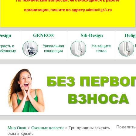
По техническим вопросам, не относящимся к работе
организации, пишите по адресу admin@g63.ru
Design
GENEO®
Sib-Design
Delig
трасть к
Уникальная
На защите
обенному
концепция
тепла
Поделит
Мир Окон
>
Оконные новости
>
Три причины заказать
окна в кризис