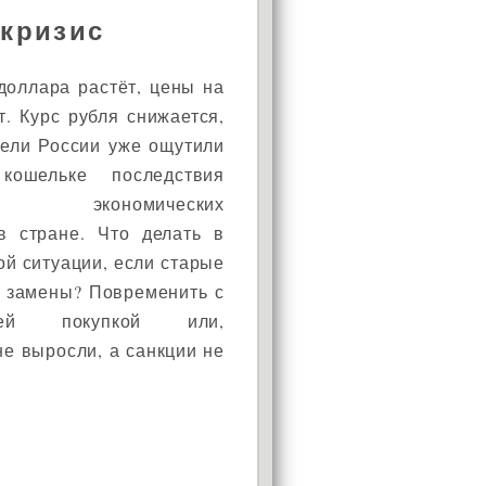
 кризис
доллара растёт, цены на
. Курс рубля снижается,
тели России уже ощутили
ошельке последствия
щих экономических
в стране. Что делать в
ой ситуации, если старые
т замены? Повременить с
ящей покупкой или,
не выросли, а санкции не