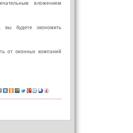
мечательным вложением
а, вы будете экономить
ить от оконных компаний
АКЦИЯ!
Установи окно и получи
в подарок подарочный
сертификат на сумму
1000 рублей!