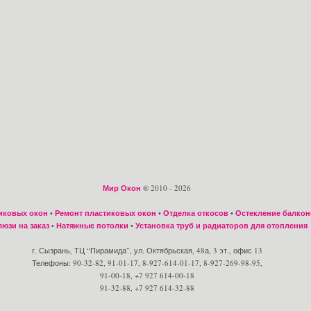
Мир Окон
® 2010 - 2026
иковых окон
•
Ремонт пластиковых окон
•
Отделка откосов
•
Остекление балкон
юзи на заказ
•
Натяжные потолки
•
Установка труб и радиаторов для отопления
г. Сызрань, ТЦ “Пирамида”, ул. Октябрьская, 48а, 3 эт., офис 13
Телефоны: 90-32-82, 91-01-17, 8-927-614-01-17, 8-927-269-98-95,
91-00-18, +7 927 614-00-18
91-32-88, +7 927 614-32-88