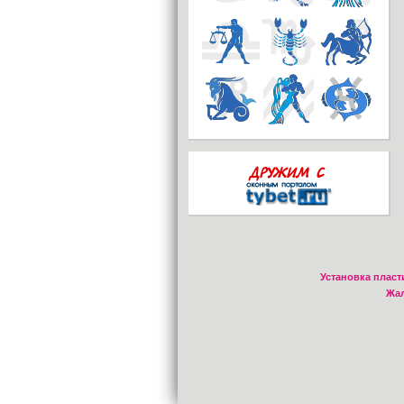
Установка пласт
Жал