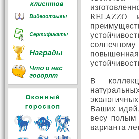
клиентов
изготовленн
RELAZZO и
Видеоотзывы
преимущест
устойчиво
Сертификаты
солнечном
Награды
повышенн
устойчивост
Что о нас
говорят
В коллек
натуральны
Оконный
экологичны
гороскоп
Ваших идей
весу полым
варианта ле