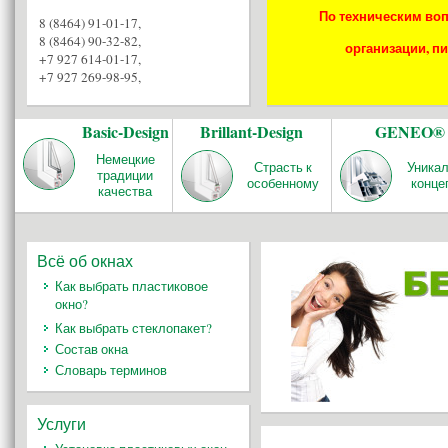
По техническим воп
8 (8464) 91-01-17
,
8 (8464) 90-32-82
,
организации, пи
+7 927 614-01-17
,
+7 927 269-98-95
,
Basic-Design
Brillant-Design
GENEO®
Немецкие
Страсть к
Уника
традиции
особенному
конце
качества
Всё об окнах
Как выбрать пластиковое
окно?
Как выбрать стеклопакет?
Состав окна
Словарь терминов
Услуги