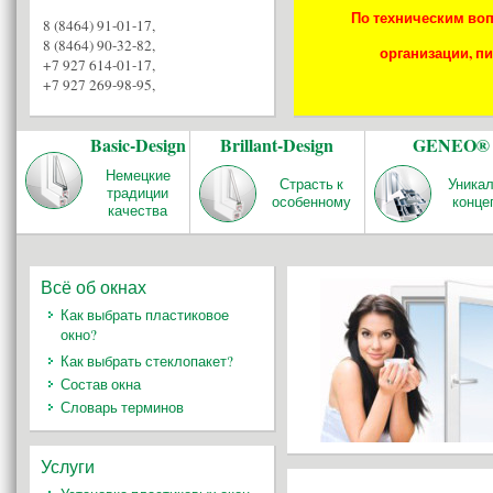
По техническим воп
8 (8464) 91-01-17
,
8 (8464) 90-32-82
,
организации, пи
+7 927 614-01-17
,
+7 927 269-98-95
,
Basic-Design
Brillant-Design
GENEO®
Немецкие
Страсть к
Уника
традиции
особенному
конце
качества
Всё об окнах
Как выбрать пластиковое
окно?
Как выбрать стеклопакет?
Состав окна
Словарь терминов
Услуги