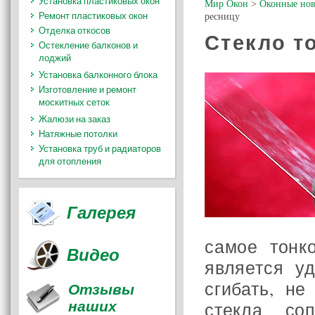
Установка пластиковых окон
Мир Окон
>
Оконные нов
Ремонт пластиковых окон
ресницу
Отделка откосов
Стекло т
Остекление балконов и
лоджий
Установка балконного блока
Изготовление и ремонт
москитных сеток
Жалюзи на заказ
Натяжные потолки
Установка труб и радиаторов
для отопления
Галерея
самое тонк
Видео
является у
сгибать, н
Отзывы
наших
стекла со