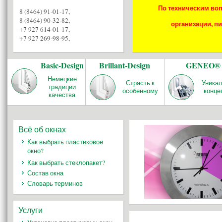
По техническим воп
8 (8464) 91-01-17
,
8 (8464) 90-32-82
,
организации, пи
+7 927 614-01-17
,
+7 927 269-98-95
,
Basic-Design
Brillant-Design
GENEO®
Немецкие
Страсть к
Уника
традиции
особенному
конце
качества
Всё об окнах
Как выбрать пластиковое
окно?
Как выбрать стеклопакет?
Состав окна
Словарь терминов
Услуги