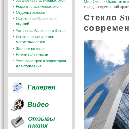
Установка пластиковых окон
Мир Окон
>
Оконные нов
Ремонт пластиковых окон
тренде современной архи
Отделка откосов
Стекло S
Остекление балконов и
лоджий
современ
Установка балконного блока
Изготовление и ремонт
москитных сеток
Жалюзи на заказ
Натяжные потолки
Установка труб и радиаторов
для отопления
Галерея
Видео
Отзывы
наших