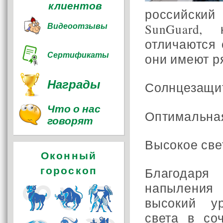
клиентов
российски
Видеоотзывы
SunGuard,
отличаются 
Сертификаты
они имеют ря
Награды
Солнцезащи
Что о нас
Оптимальна
говорят
Высокое све
Оконный
гороскоп
Благодаря 
напыления
высокий ур
света в со