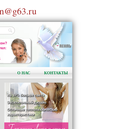
n@g63.ru
DELIGHT-DESIGN
На 10% больше света
Эксклюзивный дизайн
Отличные теплотехнические
характеристики
О НАС
КОНТАКТЫ
ОТОПЛЕНИЕ
REHAU RAUTITAN
Качество и надёжность!