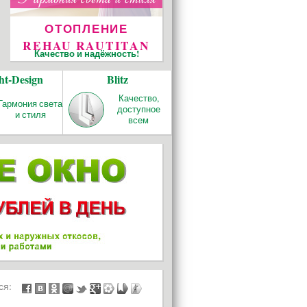
БАЛКОНЫ И
ht-Design
Blitz
ЛОДЖИИ
Качество,
Гармония света
доступное
и стиля
всем
ься: