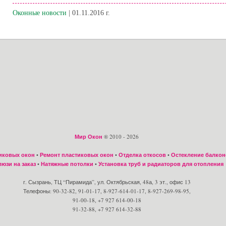
Оконные новости
| 01.11.2016 г.
Мир Окон
® 2010 - 2026
иковых окон
•
Ремонт пластиковых окон
•
Отделка откосов
•
Остекление балкон
юзи на заказ
•
Натяжные потолки
•
Установка труб и радиаторов для отопления
г. Сызрань, ТЦ “Пирамида”, ул. Октябрьская, 48а, 3 эт., офис 13
Телефоны: 90-32-82, 91-01-17, 8-927-614-01-17, 8-927-269-98-95,
91-00-18, +7 927 614-00-18
91-32-88, +7 927 614-32-88