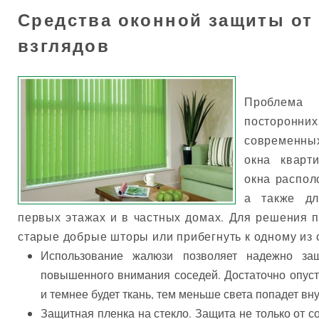
Средства оконной защиты о
взглядов
Проблем
посторонни
современных
окна кварт
окна распол
а также дл
первых этажах и в частных домах. Для решения
старые добрые шторы или прибегнуть к одному из
Использование жалюзи позволяет надежно за
повышенного внимания соседей. Достаточно опуст
и темнее будет ткань, тем меньше света попадет вну
Защитная пленка на стекло. Защита не только от со