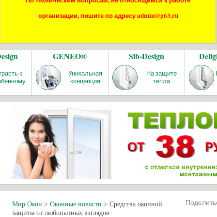
По техническим вопросам, не относящимся к работе
организации, пишите по адресу admin@g63.ru
Design
GENEO®
Sib-Design
Delig
трасть к
Уникальная
На защите
обенному
концепция
тепла
Поделит
Мир Окон
>
Оконные новости
>
Средства оконной
защиты от любопытных взглядов