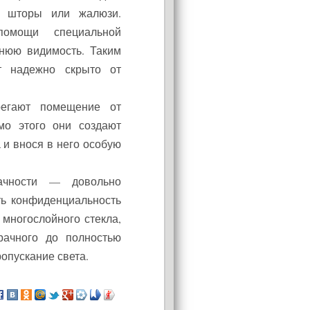
Установи окно и получи
и шторы или жалюзи.
в подарок подарочный
помощи специальной
сертификат на сумму
1000 рублей!
нюю видимость. Таким
т надежно скрыто от
регают помещение от
мо этого они создают
 и внося в него особую
ачности — довольно
ть конфиденциальность
 многослойного стекла,
рачного до полностью
ропускание света.