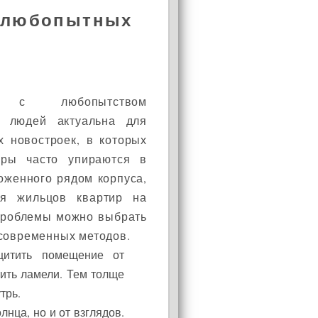
т любопытных
а с любопытством
х людей актуальна для
 новостроек, в которых
иры часто упираются в
оженного рядом корпуса,
я жильцов квартир на
 проблемы можно выбрать
 современных методов.
щитить помещение от
ить ламели. Тем толще
трь.
АКЦИЯ!
лнца, но и от взглядов.