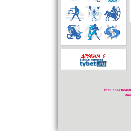
Установка пласт
Жал