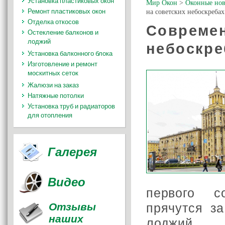
Установка пластиковых окон
Мир Окон
>
Оконные нов
Ремонт пластиковых окон
на советских небоскребах
Отделка откосов
Современ
Остекление балконов и
лоджий
небоскре
Установка балконного блока
Изготовление и ремонт
москитных сеток
Жалюзи на заказ
Натяжные потолки
Установка труб и радиаторов
для отопления
Галерея
Видео
первого с
Отзывы
прячутся з
наших
лоджий.