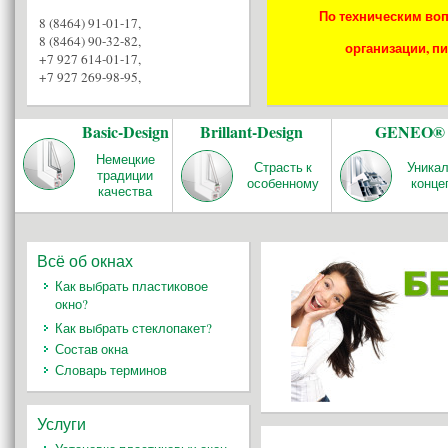
По техническим воп
8 (8464) 91-01-17
,
8 (8464) 90-32-82
,
организации, пи
+7 927 614-01-17
,
+7 927 269-98-95
,
Basic-Design
Brillant-Design
GENEO®
Немецкие
Страсть к
Уника
традиции
особенному
конце
качества
Всё об окнах
Как выбрать пластиковое
окно?
Как выбрать стеклопакет?
Состав окна
Словарь терминов
Услуги