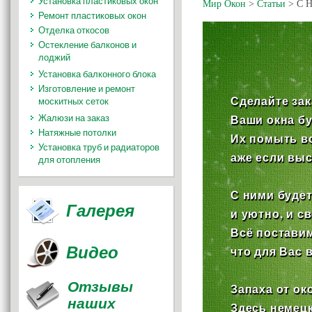
Установка пластиковых окон
Мир Окон
>
Статьи
>
С Н
Ремонт пластиковых окон
Отделка откосов
Остекление балконов и
лоджий
Установка балконного блока
Изготовление и ремонт
Сделайте зака
москитных сеток
Жалюзи на заказ
Ваши окна бу
Натяжные потолки
Их помыть вс
Установка труб и радиаторов
аже если выс
для отопления
С ними будет
Галерея
и уютно, и с
Всё поставим
Видео
что для Вас 
Отзывы
Запаха от око
наших
Здесь немецк