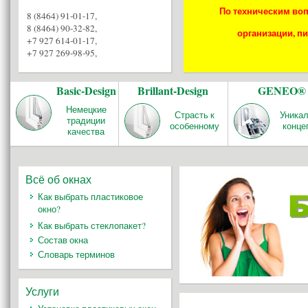
По техническим воп
8 (8464) 91-01-17
,
8 (8464) 90-32-82
,
организации, пи
+7 927 614-01-17
,
+7 927 269-98-95
,
Basic-Design
Brillant-Design
GENEO®
Немецкие
Страсть к
Уника
традиции
особенному
конце
качества
Всё об окнах
Как выбрать пластиковое
окно?
Как выбрать стеклопакет?
Состав окна
Словарь терминов
Услуги