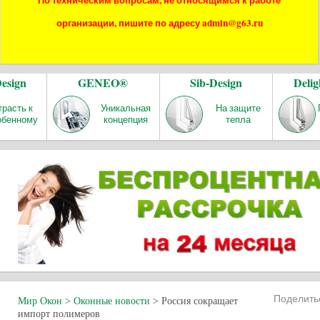
По техническим вопросам, не относящимся к работе
организации, пишите по адресу admin@g63.ru
Design
GENEO®
Sib-Design
Delig
трасть к
Уникальная
На защите
обенному
концепция
тепла
Поделит
Мир Окон
>
Оконные новости
>
Россия сокращает
импорт полимеров