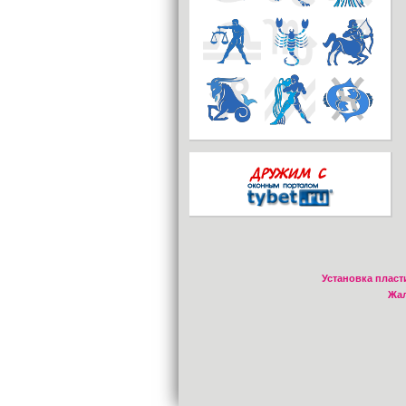
Установка пласт
Жал