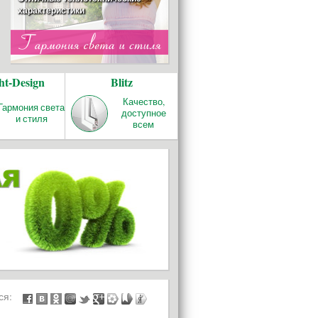
характеристики
ОТОПЛЕНИЕ
ht-Design
Blitz
REHAU RAUTITAN
Качество и надёжность!
Качество,
Гармония света
доступное
и стиля
всем
БАЛКОНЫ И
ЛОДЖИИ
ься: