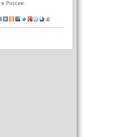
 в России.
АКЦИЯ!
Установи окно и получи
в подарок подарочный
сертификат на сумму
1000 рублей!