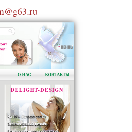
n@g63.ru
АКЦИЯ!
Установи окно и получи
в подарок подарочный
сертификат на сумму
1000 рублей!
О НАС
КОНТАКТЫ
DELIGHT-DESIGN
На 10% больше света
Эксклюзивный дизайн
Отличные теплотехнические