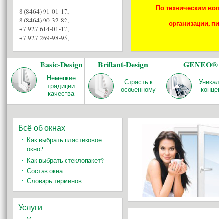
По техническим воп
8 (8464) 91-01-17
,
8 (8464) 90-32-82
,
организации, пи
+7 927 614-01-17
,
+7 927 269-98-95
,
Basic-Design
Brillant-Design
GENEO®
Немецкие
Страсть к
Уника
традиции
особенному
конце
качества
Всё об окнах
Как выбрать пластиковое
окно?
Как выбрать стеклопакет?
Состав окна
Словарь терминов
Услуги