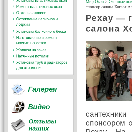
Установка пластиковых окон
Мир Окон
>
Оконные нов
Ремонт пластиковых окон
спонсор салона Хогарт А
Отделка откосов
Рехау — 
Остекление балконов и
лоджий
салона Х
Установка балконного блока
Изготовление и ремонт
москитных сеток
Жалюзи на заказ
Натяжные потолки
Установка труб и радиаторов
для отопления
Галерея
Видео
сантехники
Отзывы
спонсором 
наших
Рехау. На 