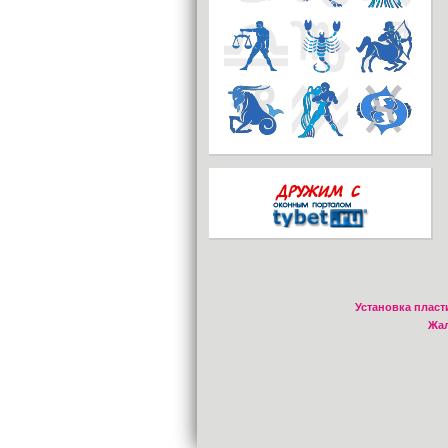
Установка пласт
Жал