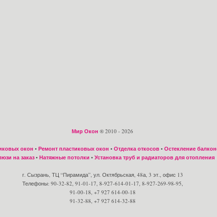
Мир Окон
® 2010 - 2026
иковых окон
•
Ремонт пластиковых окон
•
Отделка откосов
•
Остекление балкон
юзи на заказ
•
Натяжные потолки
•
Установка труб и радиаторов для отопления
г. Сызрань, ТЦ “Пирамида”, ул. Октябрьская, 48а, 3 эт., офис 13
Телефоны: 90-32-82, 91-01-17, 8-927-614-01-17, 8-927-269-98-95,
91-00-18, +7 927 614-00-18
91-32-88, +7 927 614-32-88