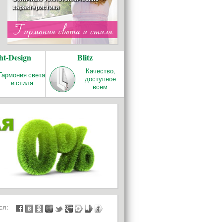
характеристики
ОТОПЛЕНИЕ
ht-Design
Blitz
REHAU RAUTITAN
Качество и надёжность!
Качество,
Гармония света
доступное
и стиля
всем
БАЛКОНЫ И
ЛОДЖИИ
ься: