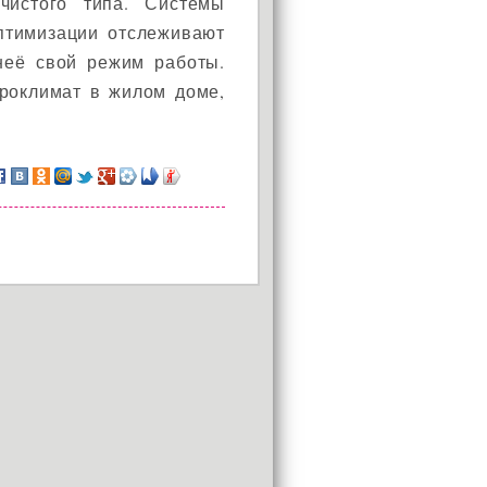
чистого типа. Системы
птимизации отслеживают
неё свой режим работы.
кроклимат в жилом доме,
АКЦИЯ!
Установи окно и получи
в подарок подарочный
сертификат на сумму
1000 рублей!