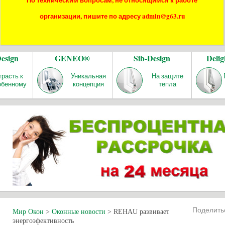
По техническим вопросам, не относящимся к работе
организации, пишите по адресу admin@g63.ru
Design
GENEO®
Sib-Design
Delig
трасть к
Уникальная
На защите
обенному
концепция
тепла
Поделит
Мир Окон
>
Оконные новости
>
REHAU развивает
энергоэфективность