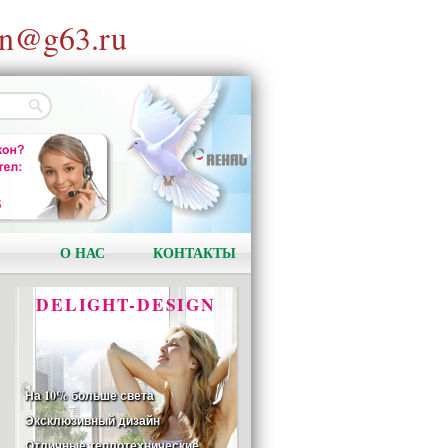
n@g63.ru
АКЦИЯ!
Установи окно и получи
в подарок подарочный
сертификат на сумму
1000 рублей!
О НАС
КОНТАКТЫ
DELIGHT-DESIGN
На 10% больше света
Эксклюзивный дизайн
Отличные теплотехнические