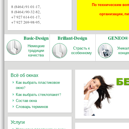
По техническим воп
8 (8464) 91-01-17
,
8 (8464) 90-32-82
,
организации, пи
+7 927 614-01-17
,
+7 927 269-98-95
,
Basic-Design
Brillant-Design
GENEO®
Немецкие
Страсть к
Уника
традиции
особенному
конце
качества
Всё об окнах
Как выбрать пластиковое
окно?
Как выбрать стеклопакет?
Состав окна
Словарь терминов
Услуги