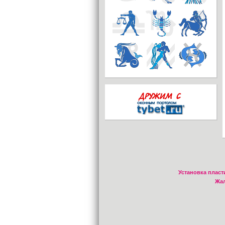
Установка пласт
Жал