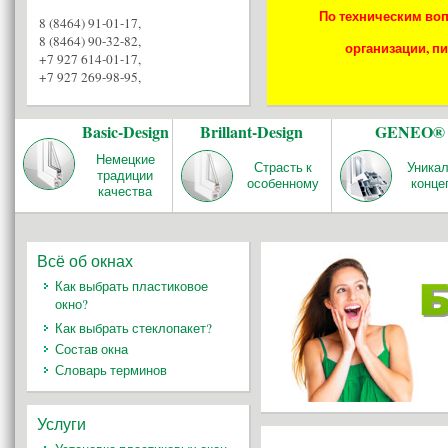
По техническим воп
8 (8464) 91-01-17
,
8 (8464) 90-32-82
,
организации, пи
+7 927 614-01-17
,
+7 927 269-98-95
,
Basic-Design
Brillant-Design
GENEO®
Немецкие
Страсть к
Уника
традиции
особенному
конце
качества
Всё об окнах
Как выбрать пластиковое
окно?
Как выбрать стеклопакет?
Состав окна
Словарь терминов
Услуги