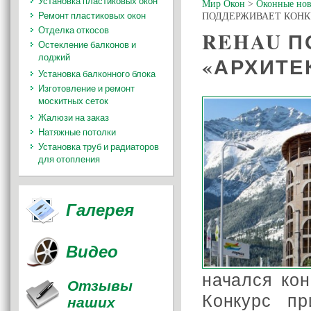
Установка пластиковых окон
Мир Окон
>
Оконные нов
Ремонт пластиковых окон
ПОДДЕРЖИВАЕТ КОНК
Отделка откосов
REHAU П
Остекление балконов и
лоджий
«АРХИТЕ
Установка балконного блока
Изготовление и ремонт
москитных сеток
Жалюзи на заказ
Натяжные потолки
Установка труб и радиаторов
для отопления
Галерея
Видео
начался кон
Отзывы
Конкурс пр
наших