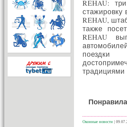
REHAU: три
стажировку 
REHAU, штаб
также посе
REHAU вып
автомобил
поезд
достоприме
традициями 
Понравила
Оконные новости
| 09.07.