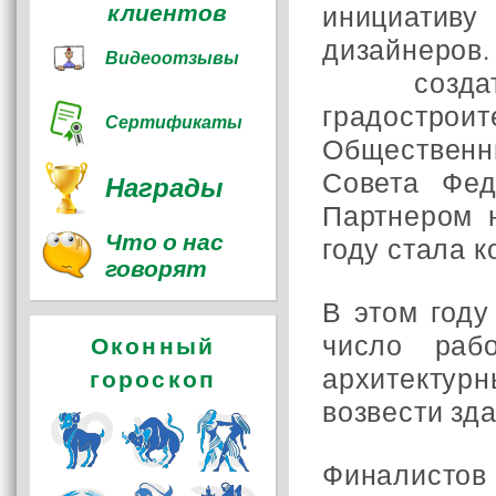
клиентов
инициати
дизайнеров
Видеоотзывы
создать
градострои
Сертификаты
Общественн
Совета Фед
Награды
Партнером 
Что о нас
году стала 
говорят
В этом году
число раб
Оконный
архитекту
гороскоп
возвести зда
Финалисто