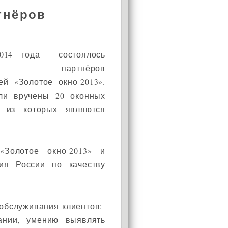
тнёров
014 года состоялось
ение партнёров
ей «Золотое окно-2013».
АКЦИЯ!
ли вручены 20 оконных
Установи окно и получи
5 из которых являются
в подарок подарочный
сертификат на сумму
1000 рублей!
Золотое окно-2013» и
ия России по качеству
 обслуживания клиентов:
ании, умению выявлять