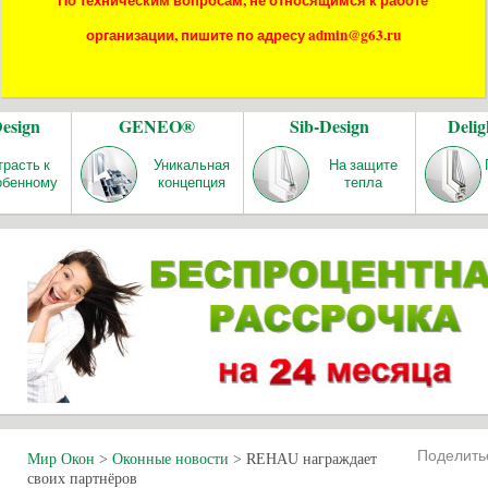
По техническим вопросам, не относящимся к работе
организации, пишите по адресу admin@g63.ru
Design
GENEO®
Sib-Design
Delig
трасть к
Уникальная
На защите
обенному
концепция
тепла
Поделит
Мир Окон
>
Оконные новости
>
REHAU награждает
своих партнёров