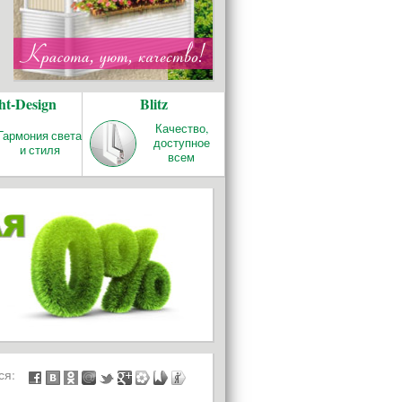
ht-Design
Blitz
Качество,
Гармония света
доступное
и стиля
всем
ься: