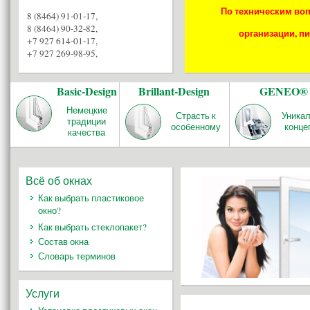
По техническим воп
8 (8464) 91-01-17
,
8 (8464) 90-32-82
,
организации, пи
+7 927 614-01-17
,
+7 927 269-98-95
,
Basic-Design
Brillant-Design
GENEO®
Немецкие
Страсть к
Уника
традиции
особенному
конце
качества
Всё об окнах
Как выбрать пластиковое
окно?
Как выбрать стеклопакет?
Состав окна
Словарь терминов
Услуги