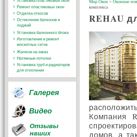
Установка пластиковых окон
Мир Окон
>
Оконные нов
Ремонт пластиковых окон
комплекса
Отделка откосов
REHAU дл
Остекление балконов и
лоджий
Установка балконного блока
Изготовление и ремонт
москитных сеток
Жалюзи на заказ
Натяжные потолки
Установка труб и радиаторов
для отопления
Галерея
расположит
Видео
Компания 
спроектиро
Отзывы
наших
домов, а т