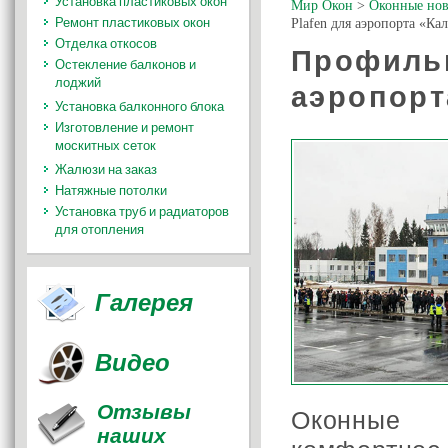
Установка пластиковых окон
Мир Окон
>
Оконные нов
Ремонт пластиковых окон
Plafen для аэропорта «Ка
Отделка откосов
Профильн
Остекление балконов и
лоджий
аэропорт
Установка балконного блока
Изготовление и ремонт
москитных сеток
Жалюзи на заказ
Натяжные потолки
Установка труб и радиаторов
для отопления
Галерея
Видео
Отзывы
Оконные 
наших