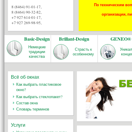
По техническим воп
8 (8464) 91-01-17
,
8 (8464) 90-32-82
,
организации, пи
+7 927 614-01-17
,
+7 927 269-98-95
,
Basic-Design
Brillant-Design
GENEO®
Немецкие
Страсть к
Уника
традиции
особенному
конце
качества
Всё об окнах
Как выбрать пластиковое
окно?
Как выбрать стеклопакет?
Состав окна
Словарь терминов
Услуги