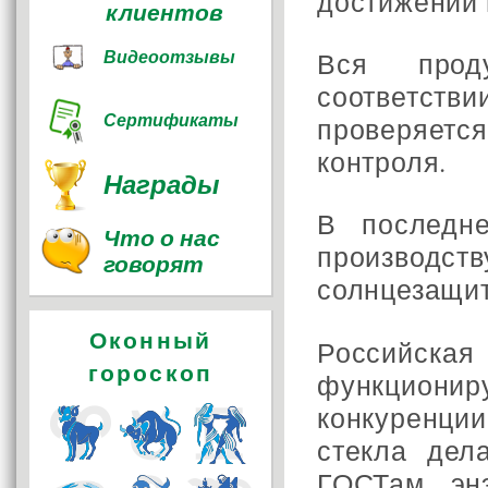
достижений 
клиентов
Видеоотзывы
Вся прод
соответст
Сертификаты
проверяет
контроля.
Награды
В последн
Что о нас
производст
говорят
солнцезащи
Оконный
Российск
гороскоп
функцион
конкуренци
стекла дел
ГОСТам, эн