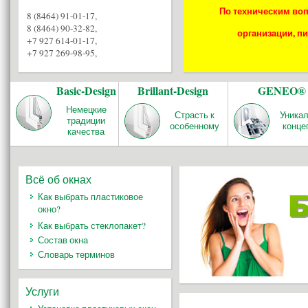
По техническим воп
8 (8464) 91-01-17
,
8 (8464) 90-32-82
,
организации, пи
+7 927 614-01-17
,
+7 927 269-98-95
,
Basic-Design
Brillant-Design
GENEO®
Немецкие
Страсть к
Уника
традиции
особенному
конце
качества
Всё об окнах
Как выбрать пластиковое
окно?
Как выбрать стеклопакет?
Состав окна
Словарь терминов
Услуги