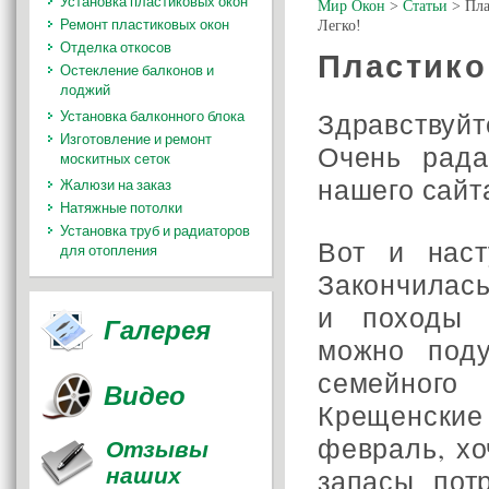
Установка пластиковых окон
Мир Окон
>
Статьи
>
Пла
Ремонт пластиковых окон
Легко!
Отделка откосов
Пластико
Остекление балконов и
лоджий
Здравствуйт
Установка балконного блока
Изготовление и ремонт
Очень рада
москитных сеток
нашего сайт
Жалюзи на заказ
Натяжные потолки
Установка труб и радиаторов
Вот и наст
для отопления
Закончилась
и походы 
Галерея
можно под
семейног
Видео
Крещенские
февраль, хо
Отзывы
наших
запасы пот