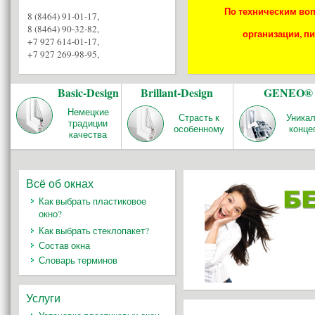
По техническим воп
8 (8464) 91-01-17
,
8 (8464) 90-32-82
,
организации, пи
+7 927 614-01-17
,
+7 927 269-98-95
,
Basic-Design
Brillant-Design
GENEO®
Немецкие
Страсть к
Уника
традиции
особенному
конце
качества
Всё об окнах
Как выбрать пластиковое
окно?
Как выбрать стеклопакет?
Состав окна
Словарь терминов
Услуги