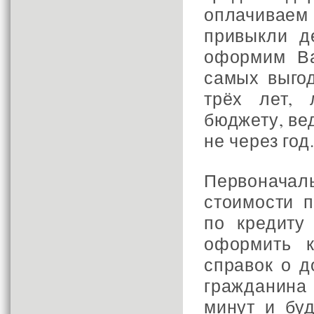
оплачиваем
привыкли д
оформим Ва
самых выго
трёх лет,
бюджету, ве
не через год
Первоначаль
стоимости п
по кредиту
оформить 
справок о д
гражданина
минут и бу