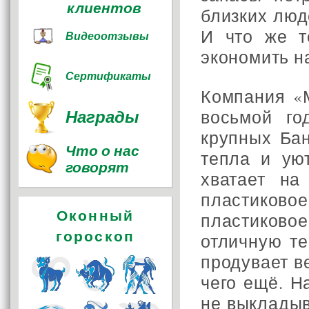
клиентов
близких люд
И что же т
Видеоотзывы
экономить н
Сертификаты
Компания «
Награды
восьмой го
крупных Ба
Что о нас
тепла и ую
говорят
хватает на
пластиковое
Оконный
пластиково
гороскоп
отличную те
продувает в
чего ещё. 
не выкладыв