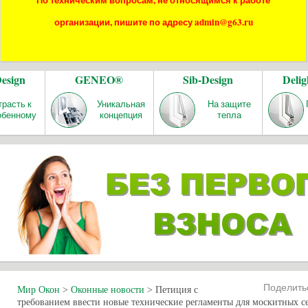
По техническим вопросам, не относящимся к работе
организации, пишите по адресу admin@g63.ru
Design
GENEO®
Sib-Design
Delig
трасть к
Уникальная
На защите
обенному
концепция
тепла
Поделит
Мир Окон
>
Оконные новости
>
Петиция с
требованием ввести новые технические регламенты для москитных с