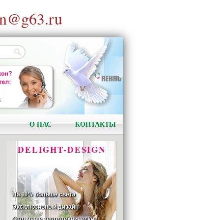
n@g63.ru
АКЦИЯ!
Установи окно и получи
в подарок подарочный
сертификат на сумму
1000 рублей!
О НАС
КОНТАКТЫ
DELIGHT-DESIGN
На 10% больше света
Эксклюзивный дизайн
Отличные теплотехнические