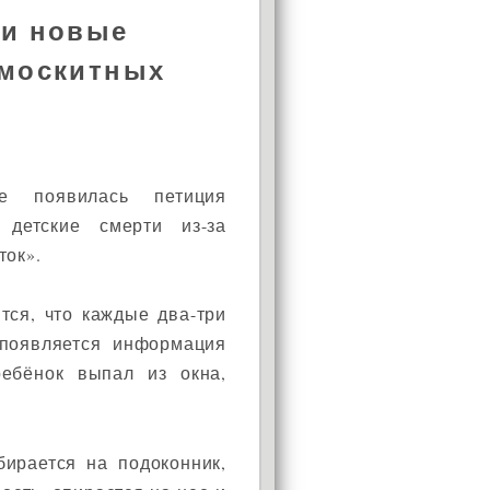
ти новые
 москитных
е появилась петиция
 детские смерти из-за
ток».
тся, что каждые два-три
появляется информация
ребёнок выпал из окна,
бирается на подоконник,