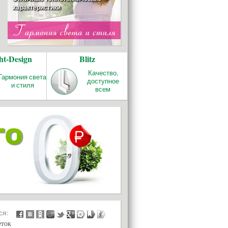
характеристики
ОТОПЛЕНИЕ
ht-Design
Blitz
REHAU RAUTITAN
Качество и надёжность!
Качество,
Гармония света
доступное
и стиля
всем
БАЛКОНЫ И
ЛОДЖИИ
ься:
еток