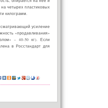
ость, опирается на нее и
я на четырех пластиковых
ти килограмм.
дусматривающий усиление
ожность «продавливания»
злом» – 40-50 кг). Если
влена в Росстандарт для
АКЦИЯ!
Установи окно и получи
в подарок подарочный
сертификат на сумму
1000 рублей!