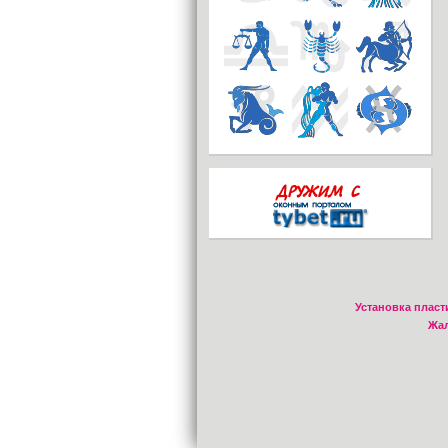
Установка пласт
Жал