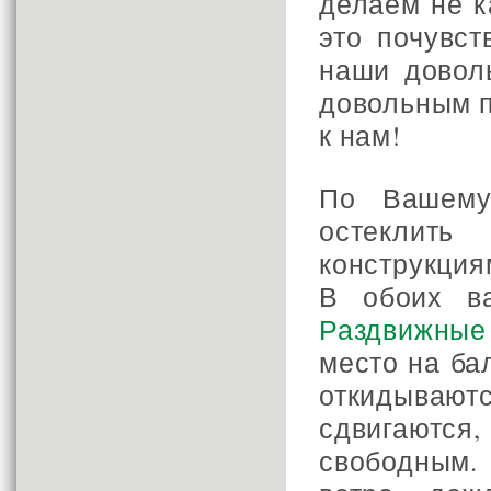
делаем не к
это почувс
наши довол
довольным п
к нам!
По Вашему
остеклит
конструкция
В обоих ва
Раздвижные
место на ба
откидываю
сдвигаются
свободным.