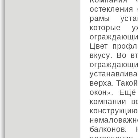
остекления 
рамы уста
которые 
ограждающи
Цвет профл
вкусу. Во в
огражда
устанавлив
верха. Тако
окон». Ещё
компании в
конструкц
немалова
балконов.