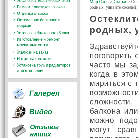
Установка пластиковых окон
Мир Окон
>
Статьи
>
Ост
Ремонт пластиковых окон
родных, удивите соседей!
Отделка откосов
Остеклит
Остекление балконов и
лоджий
родных, 
Установка балконного блока
Изготовление и ремонт
Здравствуйт
москитных сеток
Жалюзи на заказ
поговорить 
Натяжные потолки
часто мы за
Установка труб и радиаторов
для отопления
когда в это
мириться с 
возможност
Галерея
сложности
балкона или
Видео
можно подо
Отзывы
могут срав
наших