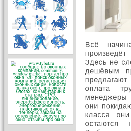
Всё начин
произведё
Здесь не сл
дешёвым п
предлагаю
оплата тр
менеджеры 
они покидаю
класса они
остаются 