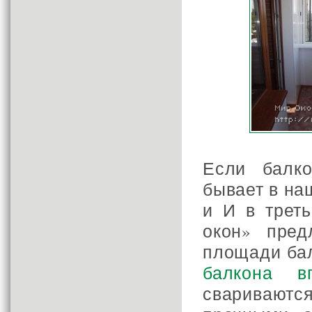
Если балко
бывает в на
и И в трет
окон» пред
площади бал
балкона в
свариваютс