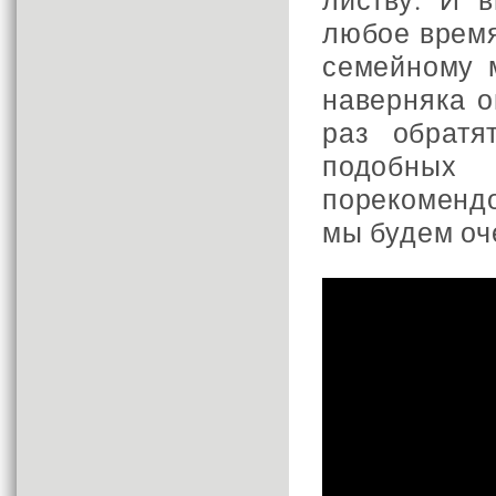
любое время
семейному 
наверняка о
раз обратя
подобны
порекомендо
мы будем оч