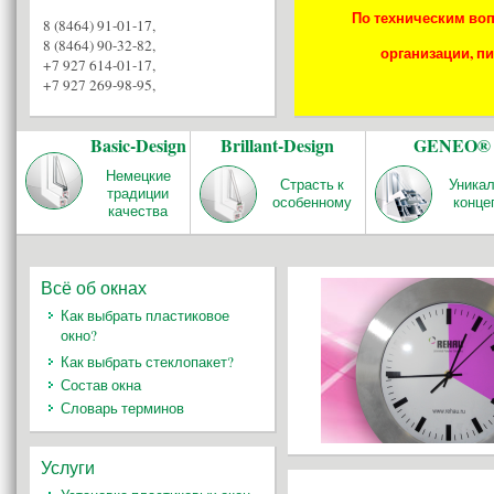
По техническим воп
8 (8464) 91-01-17
,
8 (8464) 90-32-82
,
организации, пи
+7 927 614-01-17
,
+7 927 269-98-95
,
Basic-Design
Brillant-Design
GENEO®
Немецкие
Страсть к
Уника
традиции
особенному
конце
качества
Всё об окнах
Как выбрать пластиковое
окно?
Как выбрать стеклопакет?
Состав окна
Словарь терминов
Услуги