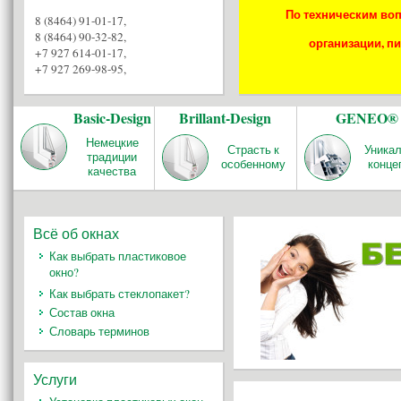
По техническим воп
8 (8464) 91-01-17
,
8 (8464) 90-32-82
,
организации, пи
+7 927 614-01-17
,
+7 927 269-98-95
,
Basic-Design
Brillant-Design
GENEO®
Немецкие
Страсть к
Уника
традиции
особенному
конце
качества
Всё об окнах
Как выбрать пластиковое
окно?
Как выбрать стеклопакет?
Состав окна
Словарь терминов
Услуги