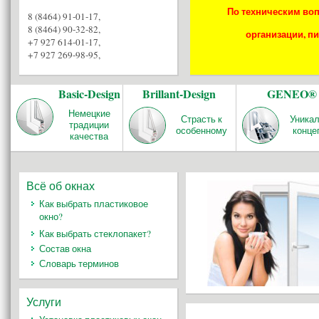
По техническим воп
8 (8464) 91-01-17
,
8 (8464) 90-32-82
,
организации, пи
+7 927 614-01-17
,
+7 927 269-98-95
,
Basic-Design
Brillant-Design
GENEO®
Немецкие
Страсть к
Уника
традиции
особенному
конце
качества
Всё об окнах
Как выбрать пластиковое
окно?
Как выбрать стеклопакет?
Состав окна
Словарь терминов
Услуги