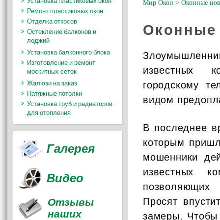
Установка пластиковых окон
Мир Окон
>
Оконные нов
Ремонт пластиковых окон
Отделка откосов
Оконные
Остекление балконов и
лоджий
Установка балконного блока
Злоумышленн
Изготовление и ремонт
известных к
москитных сеток
Жалюзи на заказ
городскому те
Натяжные потолки
видом предопла
Установка труб и радиаторов
для отопления
В последнее в
которым пришл
Галерея
мошенники дей
известных к
Видео
позволяющих 
Отзывы
Просят впусти
наших
замеры. Чтобы 