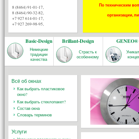
По техническим воп
8 (8464) 91-01-17
,
8 (8464) 90-32-82
,
организации, пи
+7 927 614-01-17
,
+7 927 269-98-95
,
Basic-Design
Brillant-Design
GENEO®
Немецкие
Страсть к
Уника
традиции
особенному
конце
качества
Всё об окнах
Как выбрать пластиковое
окно?
Как выбрать стеклопакет?
Состав окна
Словарь терминов
Услуги