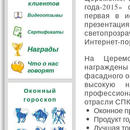
клиентов
года-2015»
первая в и
Видеоотзывы
презент
светопрозр
Сертификаты
Интернет-пор
Награды
На Церем
Что о нас
награждены
говорят
фасадного о
высокую н
Оконный
профессио
гороскоп
отрасли СПК
Оконное п
Продукт г
Лучшая то