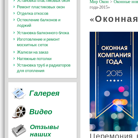
Установка пластиковых окон
Мир Окон
>
Оконные нов
Ремонт пластиковых окон
года-2015»
Отделка откосов
«Оконная
Остекление балконов и
лоджий
Установка балконного блока
Изготовление и ремонт
москитных сеток
Жалюзи на заказ
Натяжные потолки
Установка труб и радиаторов
для отопления
Галерея
Видео
Отзывы
наших
Церемония 