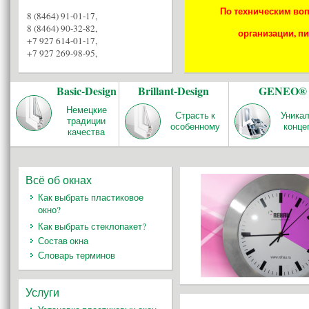
По техническим воп
8 (8464) 91-01-17
,
8 (8464) 90-32-82
,
организации, пи
+7 927 614-01-17
,
+7 927 269-98-95
,
Basic-Design
Brillant-Design
GENEO®
Немецкие
Страсть к
Уника
традиции
особенному
конце
качества
Всё об окнах
Как выбрать пластиковое
окно?
Как выбрать стеклопакет?
Состав окна
Словарь терминов
Услуги