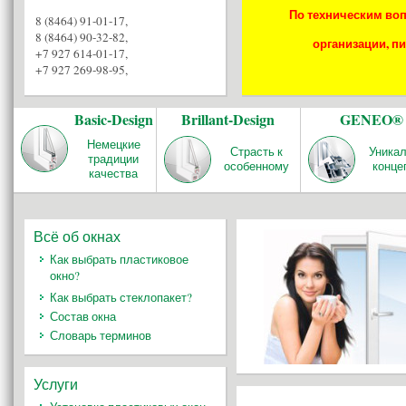
По техническим воп
8 (8464) 91-01-17
,
8 (8464) 90-32-82
,
организации, пи
+7 927 614-01-17
,
+7 927 269-98-95
,
Basic-Design
Brillant-Design
GENEO®
Немецкие
Страсть к
Уника
традиции
особенному
конце
качества
Всё об окнах
Как выбрать пластиковое
окно?
Как выбрать стеклопакет?
Состав окна
Словарь терминов
Услуги