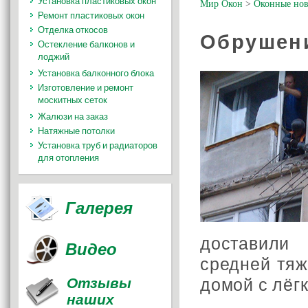
Установка пластиковых окон
Мир Окон
>
Оконные нов
Ремонт пластиковых окон
Отделка откосов
Обрушен
Остекление балконов и
лоджий
Установка балконного блока
Изготовление и ремонт
москитных сеток
Жалюзи на заказ
Натяжные потолки
Установка труб и радиаторов
для отопления
Галерея
доставили
Видео
средней тяж
Отзывы
домой с лёг
наших