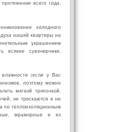
 протяжении всего года,
оникновения холодного
оздуха нашей квартиры на
олнительным украшением
ь всякие сувенирчики,
АКЦИЯ!
Установи окно и получи
 влажности (если у Вас
в подарок подарочный
ганизмов, поэтому можно
сертификат на сумму
алить мягкой тряпочкой.
1000 рублей!
чей, не трескаются и не
, а по теплоизоляционным
нные, мраморные и из