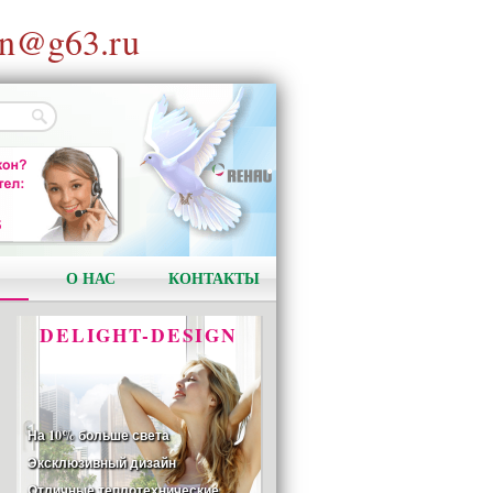
n@g63.ru
АКЦИЯ!
Установи окно и получи
в подарок подарочный
сертификат на сумму
1000 рублей!
О НАС
КОНТАКТЫ
DELIGHT-DESIGN
На 10% больше света
Эксклюзивный дизайн
Отличные теплотехнические