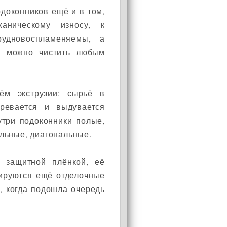
доконников ещё и в том,
аническому износу, к
рудновоспламеняемы, а
е, можно чистить любым
тём экструзии: сырьё в
гревается и выдувается
утри подоконники полые,
льные, диагональные.
й защитной плёнкой, её
нируются ещё отделочные
а, когда подошла очередь