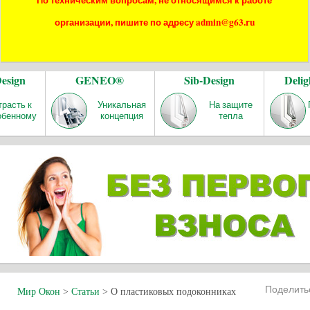
По техническим вопросам, не относящимся к работе
организации, пишите по адресу admin@g63.ru
Design
GENEO®
Sib-Design
Delig
трасть к
Уникальная
На защите
обенному
концепция
тепла
Поделит
Мир Окон
>
Статьи
>
О пластиковых подоконниках