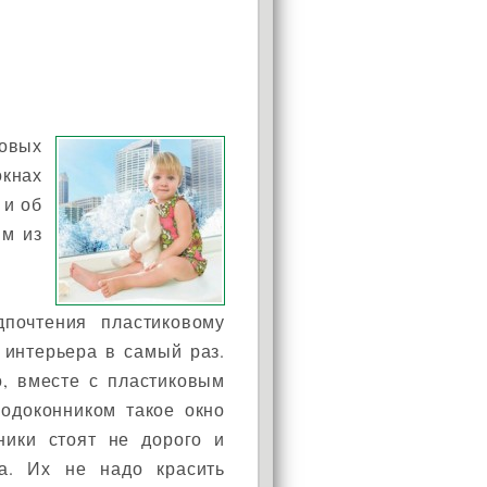
ковых
кнах
 и об
им из
дпочтения пластиковому
 интерьера в самый раз.
о, вместе с пластиковым
подоконником такое окно
ники стоят не дорого и
а. Их не надо красить