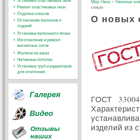
Установка пластиковых окон
Мир Окон
>
Оконные нов
Ремонт пластиковых окон
стекло
Отделка откосов
О новых 
Остекление балконов и
лоджий
Установка балконного блока
Изготовление и ремонт
москитных сеток
Жалюзи на заказ
Натяжные потолки
Установка труб и радиаторов
для отопления
Галерея
ГОСТ 33004
Характери
Видео
устанавлив
изделий из с
Отзывы
наших