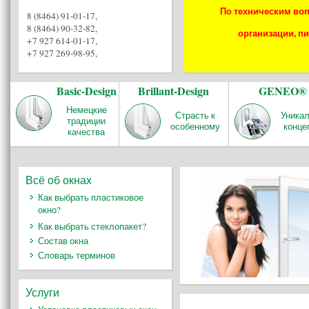
По техническим воп
8 (8464) 91-01-17
,
8 (8464) 90-32-82
,
организации, пи
+7 927 614-01-17
,
+7 927 269-98-95
,
Basic-Design
Brillant-Design
GENEO®
Немецкие
Страсть к
Уника
традиции
особенному
конце
качества
Всё об окнах
Как выбрать пластиковое
окно?
Как выбрать стеклопакет?
Состав окна
Словарь терминов
Услуги