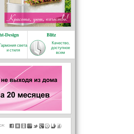
ht-Design
Blitz
Качество,
Гармония света
доступное
и стиля
всем
ься: