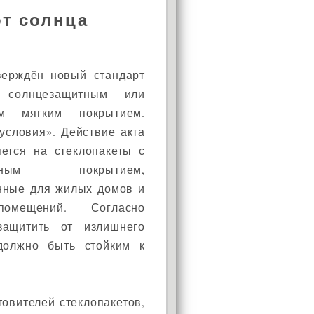
от солнца
верждён новый стандарт
 солнцезащитным или
ым мягким покрытием.
АКЦИЯ!
условия». Действие акта
Установи окно и получи
яется на стеклопакеты с
в подарок подарочный
щитным покрытием,
сертификат на сумму
1000 рублей!
нные для жилых домов и
омещений. Согласно
защитить от излишнего
 должно быть стойким к
товителей стеклопакетов,