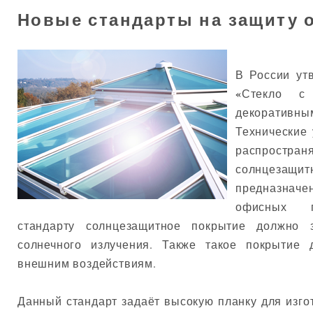
Новые стандарты на защиту 
В России ут
«
Стекло с
декоративн
Технические 
распростран
солнцеза
предназначе
офисных п
стандарту солнцезащитное покрытие должно 
солнечного излучения. Также такое покрытие
внешним воздействиям.
Данный стандарт задаёт высокую планку для изго