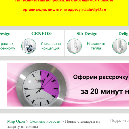
По техническим вопросам, не относящимся к работе
организации, пишите по адресу admin@g63.ru
Design
GENEO®
Sib-Design
Delig
трасть к
Уникальная
На защите
обенному
концепция
тепла
Поделит
Мир Окон
>
Оконные новости
>
Новые стандарты на
защиту от солнца