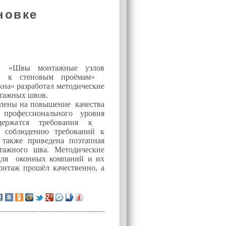
новке
«Швы монтажные узлов
ов к стеновым проёмам»
АКЦИЯ!
на» разработал методические
тажных швов.
Установи окно и получи
лены на повышение качества
в подарок подарочный
 профессионального уровня
одержатся требования к
сертификат на сумму
 соблюдению требований к
1000 рублей!
 также приведена поэтапная
тажного шва. Методические
 для оконных компаний и их
нтаж прошёл качественно, а