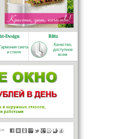
ht-Design
Blitz
Качество,
Гармония света
доступное
и стиля
всем
ься: