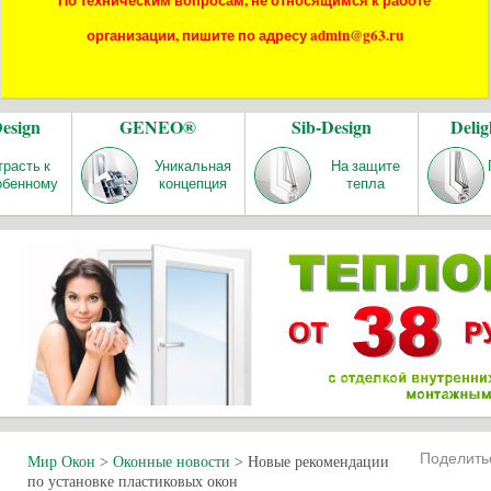
По техническим вопросам, не относящимся к работе
организации, пишите по адресу admin@g63.ru
Design
GENEO®
Sib-Design
Delig
трасть к
Уникальная
На защите
обенному
концепция
тепла
Поделит
Мир Окон
>
Оконные новости
>
Новые рекомендации
по установке пластиковых окон