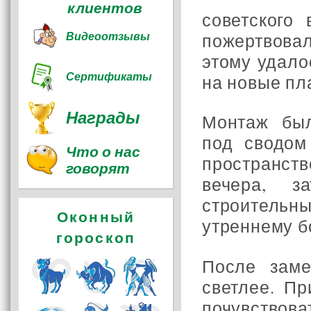
клиентов
советского
Видеоотзывы
пожертвовал
этому удало
Сертификаты
на новые пл
Награды
Монтаж был
под сводом
Что о нас
пространств
говорят
вечера, з
строительн
Оконный
утреннему б
гороскоп
После зам
светлее. Пр
почувствова