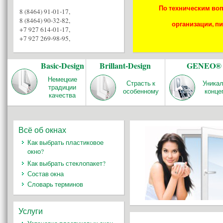
По техническим воп
8 (8464) 91-01-17
,
8 (8464) 90-32-82
,
организации, пи
+7 927 614-01-17
,
+7 927 269-98-95
,
Basic-Design
Brillant-Design
GENEO®
Немецкие
Страсть к
Уника
традиции
особенному
конце
качества
Всё об окнах
Как выбрать пластиковое
окно?
Как выбрать стеклопакет?
Состав окна
Словарь терминов
Услуги