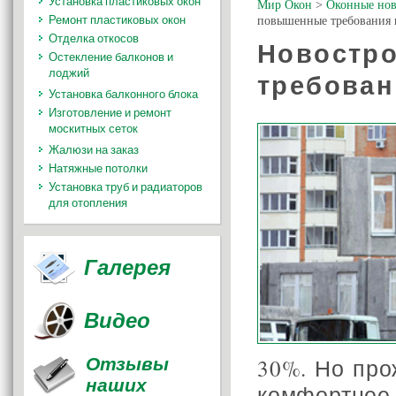
Установка пластиковых окон
Мир Окон
>
Оконные нов
Ремонт пластиковых окон
повышенные требования 
Отделка откосов
Новостр
Остекление балконов и
лоджий
требован
Установка балконного блока
Изготовление и ремонт
москитных сеток
Жалюзи на заказ
Натяжные потолки
Установка труб и радиаторов
для отопления
Галерея
Видео
Отзывы
30%. Но про
наших
комфортнее.