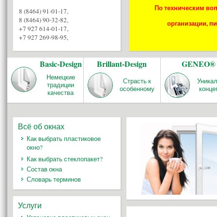
По техническим воп
8 (8464) 91-01-17
,
8 (8464) 90-32-82
,
организации, пи
+7 927 614-01-17
,
+7 927 269-98-95
,
Basic-Design
Brillant-Design
GENEO®
Немецкие
Страсть к
Уника
традиции
особенному
конце
качества
Всё об окнах
Как выбрать пластиковое
окно?
Как выбрать стеклопакет?
Состав окна
Словарь терминов
Услуги