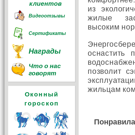
клиентов
из экологи
Видеоотзывы
жилые зас
высоким нор
Сертификаты
Энергосбер
Награды
оснастить 
водоснабж
Что о нас
позволит с
говорят
эксплуатац
жильцам ком
Оконный
гороскоп
Понравила